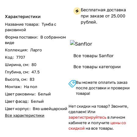
Бесплатная доставка
при заказе от 25.000
Характеристики
рублей.
Название товара
:
Тумба с
раковиной
Форма поставки
:
В собранном
виде
Коллекция
:
Ларго
Все товары Sanflor
Код
:
7707
Ширина, см
:
80
Все товары категории
Глубина, см
:
47.5
Высота, см
:
83
Вы можете оплатить заказ
Монтаж
:
На пол
после доставки и проверки
товара!
Цвет раковины
:
Белый
Цвет фасад
:
Белый
Нет скидки на товар? Звоните,
Цвет корпус
:
Вяз швейцарский
сделаем! Или
Все характеристики
зарегистрируйтесь
в личном
кабинете и получите
цены со
скидкой
на все товары.