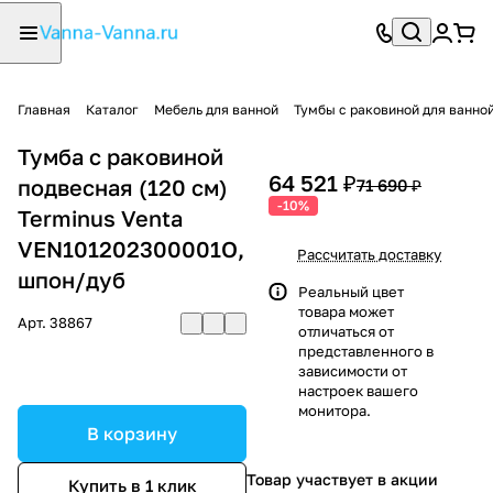
Главная
Каталог
Мебель для ванной
Тумбы с раковиной для ванно
Тумба с раковиной
64 521 ₽
подвесная (120 см)
71 690 ₽
-10%
Terminus Venta
VEN101202300001O,
Рассчитать доставку
шпон/дуб
Реальный цвет
товара может
Арт.
38867
отличаться от
представленного в
зависимости от
настроек вашего
монитора.
В корзину
Товар участвует в акции
Купить в 1 клик