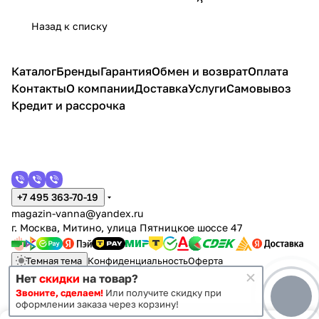
маши
Sicili
ой
ина
120 R
вино
a
ящика,
льна
матовы
ну,
a
Гам
Urban
под
й
Car
правая,
Назад к списку
я
й,
права
SIC1
ма
50, 2
стира
Сир
go
серый
лева
швейц
я,
0120
120
ящик
льную
иус
120
матовый
я
арский
Горны
2701
лайт
а,
маши
120,
под
(бела
Каталог
Бренды
Гарантия
Обмен и возврат
Оплата
вяз
й
601O
чаш
белый
ну,
1
вес
я)
Контакты
О компании
Доставка
Услуги
Самовывоз
камен
,
а
белая
ящи
ная
ь
граф
слев
к,
,
Кредит и рассрочка
ит
а
бела
бел
я
ый
+7 495 363-70-19
magazin-vanna@yandex.ru
г. Москва, Митино, улица Пятницкое шоссе 47
Темная тема
Конфиденциальность
Оферта
Нет
скидки
на товар?
Звоните, сделаем!
Или получите скидку при
© 2011 - 2026 Vanna-vanna.ru
оформлении заказа через корзину!