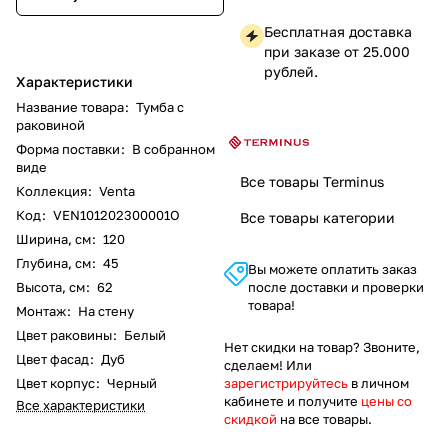
Бесплатная доставка
при заказе от 25.000
рублей.
Характеристики
Название товара
:
Тумба с
раковиной
Форма поставки
:
В собранном
виде
Все товары Terminus
Коллекция
:
Venta
Код
:
VEN101202300001O
Все товары категории
Ширина, см
:
120
Глубина, см
:
45
Вы можете оплатить заказ
Высота, см
:
62
после доставки и проверки
товара!
Монтаж
:
На стену
Цвет раковины
:
Белый
Нет скидки на товар? Звоните,
Цвет фасад
:
Дуб
сделаем! Или
Цвет корпус
:
Черный
зарегистрируйтесь
в личном
кабинете и получите
цены со
Все характеристики
скидкой
на все товары.