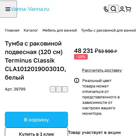
Главная
Каталог
Мебель для ванной
Тумбы с раковиной для ванно
Тумба с раковиной
48 231 ₽
подвесная (120 см)
53 590 ₽
-10%
Terminus Classik
CLA101201900301O,
Рассчитать доставку
белый
Реальный цвет
товара может
Арт.
38799
отличаться от
представленного в
зависимости от
настроек вашего
монитора.
В корзину
Товар участвует в акции
Купить в 1 клик