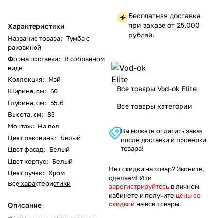
Бесплатная доставка
при заказе от 25.000
Характеристики
рублей.
Название товара
:
Тумба с
раковиной
Форма поставки
:
В собранном
виде
Коллекция
:
Мэй
Все товары Vod-ok Elite
Ширина, см
:
60
Глубина, см
:
55.6
Все товары категории
Высота, см
:
83
Монтаж
:
На пол
Вы можете оплатить заказ
Цвет раковины
:
Белый
после доставки и проверки
товара!
Цвет фасад
:
Белый
Цвет корпус
:
Белый
Нет скидки на товар? Звоните,
Цвет ручек
:
Хром
сделаем! Или
Все характеристики
зарегистрируйтесь
в личном
кабинете и получите
цены со
скидкой
на все товары.
Описание