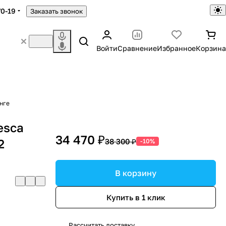
70-19
Заказать звонок
Войти
Сравнение
Избранное
Корзина
енге
esca
34 470 ₽
2
38 300 ₽
-10%
В корзину
Купить в 1 клик
Рассчитать доставку