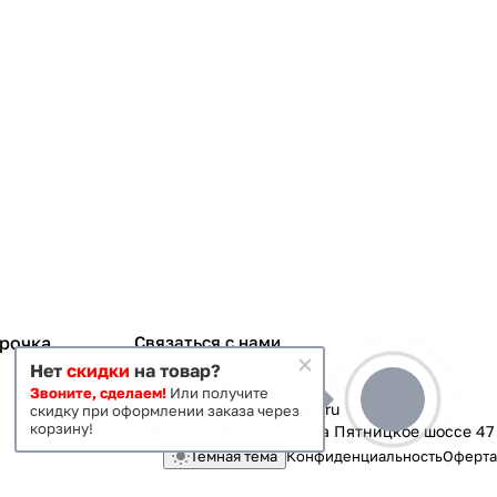
срочка
Связаться с нами
Нет
скидки
на товар?
+7 495 363-70-19
Звоните, сделаем!
Или получите
magazin-vanna@yandex.ru
скидку при оформлении заказа через
корзину!
г. Москва, Митино, улица Пятницкое шоссе 47
Темная тема
Конфиденциальность
Оферта