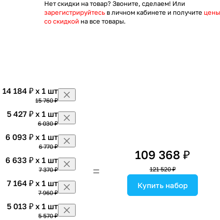
Нет скидки на товар? Звоните, сделаем! Или
зарегистрируйтесь
в личном кабинете и получите
цены
со скидкой
на все товары.
14 184 ₽ x 1 шт
15 760 ₽
5 427 ₽ x 1 шт
6 030 ₽
6 093 ₽ x 1 шт
6 770 ₽
109 368 ₽
6 633 ₽ x 1 шт
121 520 ₽
7 370 ₽
7 164 ₽ x 1 шт
Купить набор
7 960 ₽
5 013 ₽ x 1 шт
5 570 ₽