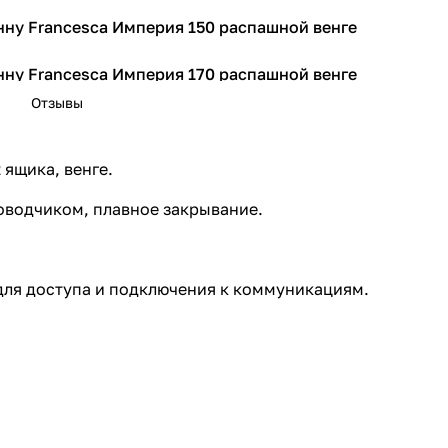
нну Francesca Империя 150 распашной венге
нну Francesca Империя 170 распашной венге
Отзывы
нну Francesca Империя 180 распашной венге
 ящика, венге.
доводчиком, плавное закрывание.
для доступа и подключения к коммуникациям.