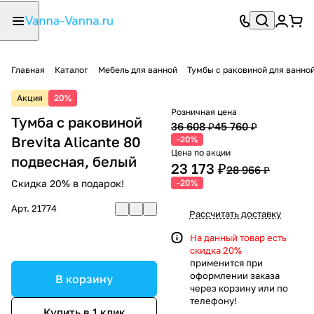
Главная
Каталог
Мебель для ванной
Тумбы с раковиной для ванно
Акция
20%
Розничная цена
Тумба с раковиной
36 608 ₽
45 760 ₽
Brevita Alicante 80
-20%
Цена по акции
подвесная, белый
23 173 ₽
28 966 ₽
Скидка 20% в подарок!
-20%
Арт.
21774
Рассчитать доставку
На данный товар есть
скидка 20%
применится при
оформлении заказа
В корзину
через корзину или по
телефону!
Купить в 1 клик