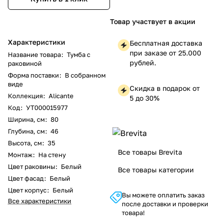
Товар участвует в акции
Характеристики
Бесплатная доставка
при заказе от 25.000
Название товара
:
Тумба с
рублей.
раковиной
Форма поставки
:
В собранном
виде
Скидка в подарок от
Коллекция
:
Alicante
5 до 30%
Код
:
УТ000015977
Ширина, см
:
80
Глубина, см
:
46
Высота, см
:
35
Все товары Brevita
Монтаж
:
На стену
Цвет раковины
:
Белый
Все товары категории
Цвет фасад
:
Белый
Цвет корпус
:
Белый
Вы можете оплатить заказ
Все характеристики
после доставки и проверки
товара!