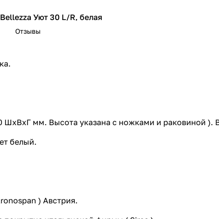
ellezza Уют 30 L/R, белая
Отзывы
ellezza Уют 40 L/R, белая
Bellezza Уют 60 белая
ка.
0 ШхВхГ мм. Высота указана с ножками и раковиной ). 
ет белый.
ronospan ) Австрия.