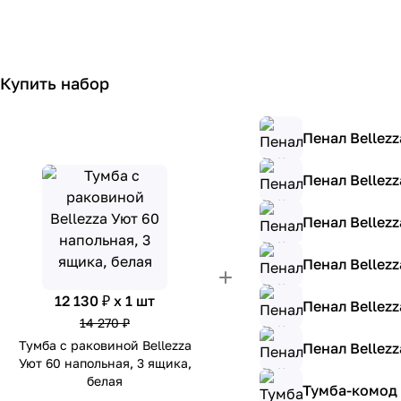
Купить набор
Пенал Bellez
Пенал Bellez
Пенал Bellez
Пенал Bellez
12 130 ₽ x 1 шт
Пенал Bellez
14 270 ₽
Тумба с раковиной Bellezza
Пенал Bellezz
Уют 60 напольная, 3 ящика,
белая
Тумба-комод B