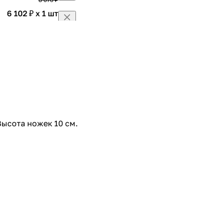
6 102 ₽ x 1 шт
7 179 ₽
7 134 ₽ x 1 шт
8 393 ₽
9 703 ₽ x 1 шт
11 415 ₽
Высота ножек 10 см.