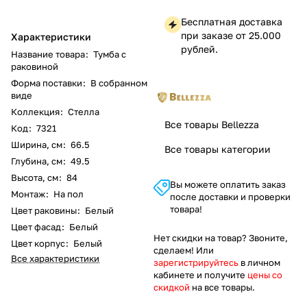
Бесплатная доставка
при заказе от 25.000
Характеристики
рублей.
Название товара
:
Тумба с
раковиной
Форма поставки
:
В собранном
виде
Коллекция
:
Стелла
Все товары Bellezza
Код
:
7321
Ширина, см
:
66.5
Все товары категории
Глубина, см
:
49.5
Высота, см
:
84
Вы можете оплатить заказ
Монтаж
:
На пол
после доставки и проверки
товара!
Цвет раковины
:
Белый
Цвет фасад
:
Белый
Нет скидки на товар? Звоните,
Цвет корпус
:
Белый
сделаем! Или
Все характеристики
зарегистрируйтесь
в личном
кабинете и получите
цены со
скидкой
на все товары.