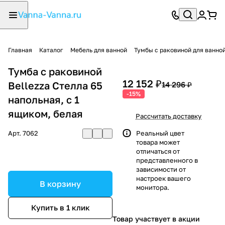
Главная
Каталог
Мебель для ванной
Тумбы с раковиной для ванно
Тумба с раковиной
12 152 ₽
Bellezza Стелла 65
14 296 ₽
-15%
напольная, с 1
ящиком, белая
Рассчитать доставку
Арт.
7062
Реальный цвет
товара может
отличаться от
представленного в
зависимости от
настроек вашего
В корзину
монитора.
Купить в 1 клик
Товар участвует в акции