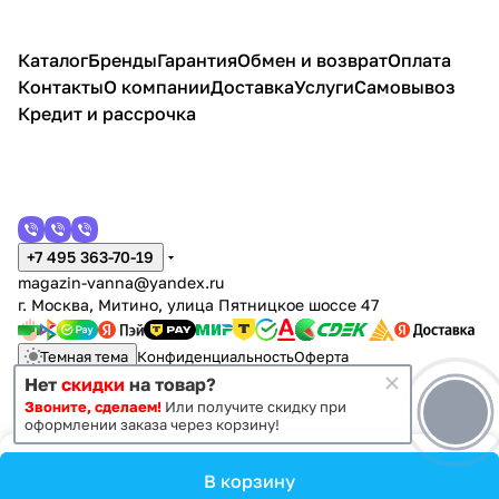
эндгре
дуб
дуб
арный
см,
Best
Элег
65
я, 2
льна
йн
орегон
орегон
орех
бел
65,
анс
бе
ящик
я,
Каталог
Бренды
Гарантия
Обмен и возврат
Оплата
ый
белы
65,
лы
а,
бела
Контакты
О компании
Доставка
Услуги
Самовывоз
й
белы
й
бела
я
й
я
Кредит и рассрочка
+7 495 363-70-19
magazin-vanna@yandex.ru
г. Москва, Митино, улица Пятницкое шоссе 47
Темная тема
Конфиденциальность
Оферта
Нет
скидки
на товар?
Звоните, сделаем!
Или получите скидку при
© 2011 - 2026 Vanna-vanna.ru
оформлении заказа через корзину!
В корзину