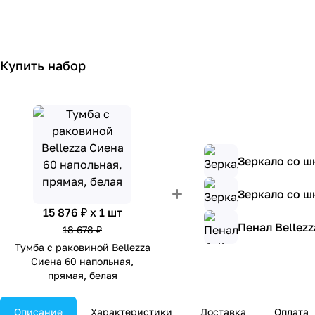
Купить набор
Зеркало со ш
Зеркало со шк
15 876 ₽ x 1 шт
Пенал Bellez
18 678 ₽
Тумба с раковиной Bellezza
Сиена 60 напольная,
прямая, белая
Описание
Характеристики
Доставка
Оплата