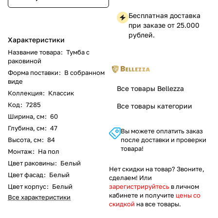
Бесплатная доставка
при заказе от 25.000
рублей.
Характеристики
Название товара
:
Тумба с
раковиной
Форма поставки
:
В собранном
виде
Все товары Bellezza
Коллекция
:
Классик
Код
:
7285
Все товары категории
Ширина, см
:
60
Глубина, см
:
47
Вы можете оплатить заказ
Высота, см
:
84
после доставки и проверки
товара!
Монтаж
:
На пол
Цвет раковины
:
Белый
Нет скидки на товар? Звоните,
Цвет фасад
:
Белый
сделаем! Или
Цвет корпус
:
Белый
зарегистрируйтесь
в личном
кабинете и получите
цены со
Все характеристики
скидкой
на все товары.