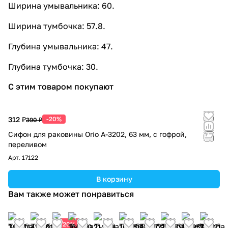
Ширина умывальника: 60.
Ширина тумбочка: 57.8.
Глубина умывальника: 47.
Глубина тумбочка: 30.
С этим товаром покупают
312 ₽
-20%
390 ₽
Сифон для раковины Orio А-3202, 63 мм, с гофрой,
переливом
Арт.
17122
В корзину
Вам также может понравиться
20%
34 011
42 561
44 500
16 800
21 164
16 358
18 377
21 789
18 257
11 421