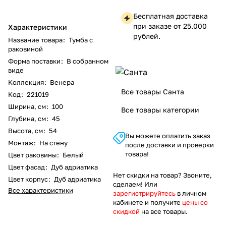
Бесплатная доставка
при заказе от 25.000
Характеристики
рублей.
Название товара
:
Тумба с
раковиной
Форма поставки
:
В собранном
виде
Коллекция
:
Венера
Все товары Санта
Код
:
221019
Ширина, см
:
100
Все товары категории
Глубина, см
:
45
Высота, см
:
54
Вы можете оплатить заказ
Монтаж
:
На стену
после доставки и проверки
товара!
Цвет раковины
:
Белый
Цвет фасад
:
Дуб адриатика
Нет скидки на товар? Звоните,
Цвет корпус
:
Дуб адриатика
сделаем! Или
Все характеристики
зарегистрируйтесь
в личном
кабинете и получите
цены со
скидкой
на все товары.