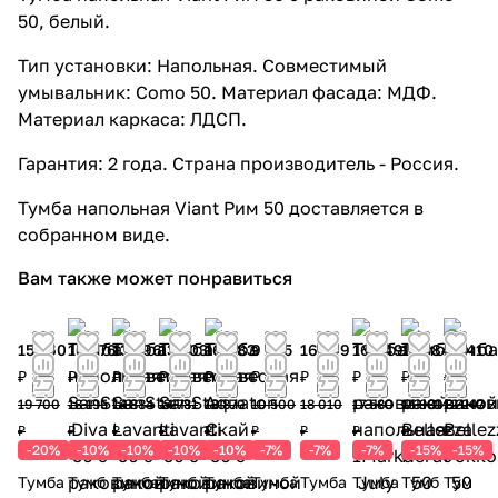
50, белый.
Тип установки: Напольная. Совместимый
умывальник: Como 50. Материал фасада: МДФ.
Материал каркаса: ЛДСП.
Гарантия: 2 года. Страна производитель - Россия.
Тумба напольная Viant Рим 50 доставляется в
собранном виде.
Вам также может понравиться
15 760
16 376
13 396
13 303
16 983
9 765
16 749
16 349
13 584
10 410
₽
₽
₽
₽
₽
₽
₽
₽
₽
₽
19 700
18 195
14 884
14 781
18 870
10 500
18 010
17 580
15 981
12 247
₽
₽
₽
₽
₽
₽
₽
₽
₽
₽
-20%
-10%
-10%
-10%
-10%
-7%
-7%
-7%
-15%
-15%
Тумба
Тумб
Тумба
Тумб
Тумба
Тумба
Тумба
Тумба
Тумб
Тум