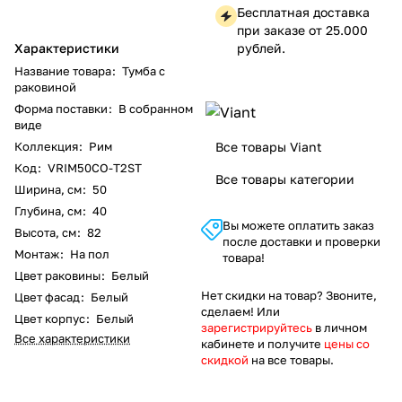
Бесплатная доставка
при заказе от 25.000
Характеристики
рублей.
Название товара
:
Тумба с
раковиной
Форма поставки
:
В собранном
виде
Коллекция
:
Рим
Все товары Viant
Код
:
VRIM50CO-T2ST
Все товары категории
Ширина, см
:
50
Глубина, см
:
40
Вы можете оплатить заказ
Высота, см
:
82
после доставки и проверки
Монтаж
:
На пол
товара!
Цвет раковины
:
Белый
Нет скидки на товар? Звоните,
Цвет фасад
:
Белый
сделаем! Или
Цвет корпус
:
Белый
зарегистрируйтесь
в личном
Все характеристики
кабинете и получите
цены со
скидкой
на все товары.