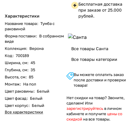
Бесплатная доставка
при заказе от 25.000
Характеристики
рублей.
Название товара
:
Тумба с
раковиной
Форма поставки
:
В собранном
виде
Коллекция
:
Верона
Все товары Санта
Код
:
700189
Все товары категории
Ширина, см
:
45
Глубина, см
:
35
Вы можете оплатить заказ
Высота, см
:
85
после доставки и проверки
Монтаж
:
На пол
товара!
Цвет раковины
:
Белый
Нет скидки на товар? Звоните,
Цвет фасад
:
Белый
сделаем! Или
Цвет корпус
:
Белый
зарегистрируйтесь
в личном
Все характеристики
кабинете и получите
цены со
скидкой
на все товары.