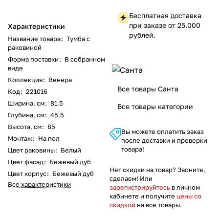
Бесплатная доставка
при заказе от 25.000
Характеристики
рублей.
Название товара
:
Тумба с
раковиной
Форма поставки
:
В собранном
виде
Коллекция
:
Венера
Все товары Санта
Код
:
221016
Ширина, см
:
81.5
Все товары категории
Глубина, см
:
45.5
Высота, см
:
85
Вы можете оплатить заказ
Монтаж
:
На пол
после доставки и проверки
товара!
Цвет раковины
:
Белый
Цвет фасад
:
Бежевый дуб
Нет скидки на товар? Звоните,
Цвет корпус
:
Бежевый дуб
сделаем! Или
Все характеристики
зарегистрируйтесь
в личном
кабинете и получите
цены со
скидкой
на все товары.