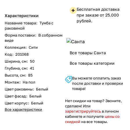
Бесплатная доставка
при заказе от 25.000
Характеристики
рублей.
Название товара
:
Тумба с
раковиной
Форма поставки
:
В собранном
виде
Коллекция
:
Сити
Все товары Санта
Код
:
201068
Ширина, см
:
50
Все товары категории
Глубина, см
:
41
Высота, см
:
85
Вы можете оплатить заказ
Монтаж
:
На пол
после доставки и проверки
товара!
Цвет раковины
:
Белый
Цвет фасад
:
Белый
Нет скидки на товар? Звоните,
Цвет корпус
:
Белый
сделаем! Или
Все характеристики
зарегистрируйтесь
в личном
кабинете и получите
цены со
скидкой
на все товары.