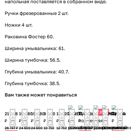
напольная поставляется в собранном виде.
Ручки фрезерованные 2 шт.
Ножки 4 шт.
Раковина Фостер 60.
Ширина умывальника: 61.
Ширина тумбочка: 56.5.
Глубина умывальника: 40.7.
Глубина тумбочка: 38.5.
Вам также может понравиться
20%
21 398
19 680
19 680
9 960
11 820
14 211
17 880
15 088
10 791
22 926
₽
₽
₽
₽
₽
₽
₽
₽
₽
₽
26 747 ₽
24 600
24 600
10 710
12 710
15 790
22 350 ₽
18 860
11 990
28 658 ₽