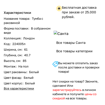
Бесплатная доставка
при заказе от 25.000
Характеристики
рублей.
Название товара
:
Тумба с
раковиной
Форма поставки
:
В собранном
виде
Коллекция
:
Лондон
Все товары Санта
Код
:
224005л
Ширина, см
:
61
Все товары категории
Глубина, см
:
40.7
Высота, см
:
85
Вы можете оплатить заказ
Монтаж
:
На пол
после доставки и проверки
товара!
Цвет раковины
:
Белый
Цвет фасад
:
Белый
Нет скидки на товар? Звоните,
Цвет корпус
:
Белый
сделаем! Или
Все характеристики
зарегистрируйтесь
в личном
кабинете и получите
цены со
скидкой
на все товары.