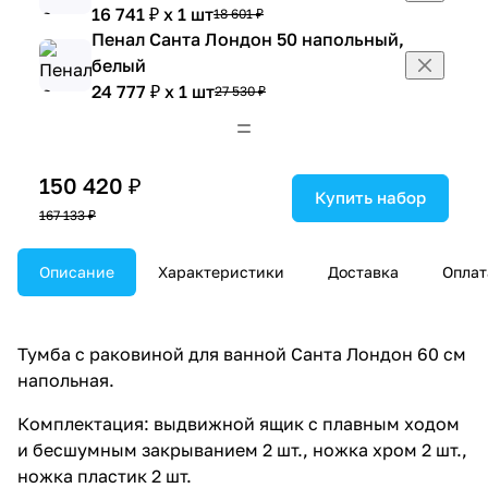
16 741 ₽ x 1 шт
18 601 ₽
Пенал Санта Лондон 50 напольный,
белый
24 777 ₽ x 1 шт
27 530 ₽
Шкаф навесной Санта Лондон 48 с
ящиком, белый
11 192 ₽ x 1 шт
12 436 ₽
150 420 ₽
Шкаф навесной Санта Лондон 60 с
Купить набор
167 133 ₽
ящиком, белый
12 149 ₽ x 1 шт
13 499 ₽
Описание
Характеристики
Доставка
Оплат
Тумба с раковиной для ванной Санта Лондон 60 см
напольная.
Комплектация: выдвижной ящик с плавным ходом
и бесшумным закрыванием 2 шт., ножка хром 2 шт.,
ножка пластик 2 шт.