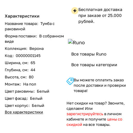
Бесплатная доставка
при заказе от 25.000
Характеристики
рублей.
Название товара
:
Тумба с
раковиной
Форма поставки
:
В собранном
виде
Коллекция
:
Верона
Все товары Runo
Код
:
00000001145
Ширина, см
:
65
Все товары категории
Глубина, см
:
44
Высота, см
:
80
Вы можете оплатить заказ
Монтаж
:
На пол
после доставки и проверки
товара!
Цвет раковины
:
Белый
Цвет фасад
:
Белый
Нет скидки на товар? Звоните,
Цвет корпус
:
Белый
сделаем! Или
Все характеристики
зарегистрируйтесь
в личном
кабинете и получите
цены со
скидкой
на все товары.