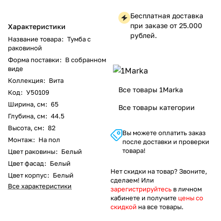
Бесплатная доставка
при заказе от 25.000
Характеристики
рублей.
Название товара
:
Тумба с
раковиной
Форма поставки
:
В собранном
виде
Коллекция
:
Вита
Все товары 1Marka
Код
:
У50109
Ширина, см
:
65
Все товары категории
Глубина, см
:
44.5
Высота, см
:
82
Вы можете оплатить заказ
Монтаж
:
На пол
после доставки и проверки
товара!
Цвет раковины
:
Белый
Цвет фасад
:
Белый
Нет скидки на товар? Звоните,
Цвет корпус
:
Белый
сделаем! Или
Все характеристики
зарегистрируйтесь
в личном
кабинете и получите
цены со
скидкой
на все товары.