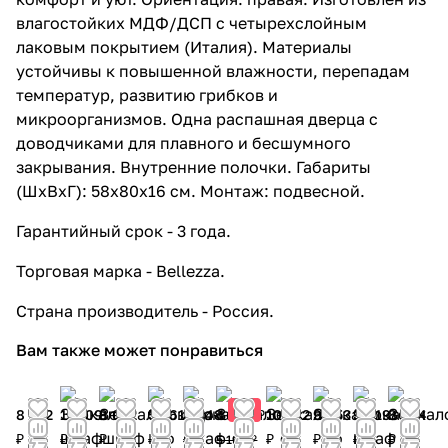
влагостойких МДФ/ДСП с четырехслойным
лаковым покрытием (Италия). Материалы
устойчивы к повышенной влажности, перепадам
температур, развитию грибков и
микроорганизмов. Одна распашная дверца с
доводчиками для плавного и бесшумного
закрывания. Внутренние полочки. Габариты
(ШхВхГ): 58x80x16 см. Монтаж: подвесной.
Гарантийный срок - 3 года.
Торговая марка - Bellezza.
Страна производитель - Россия.
Вам также может понравиться
5%
8 232
11 709
8 052
5 961
6 948
4 931 ₽
10 192
9 653
9 619
8 244
₽
₽
₽
₽
₽
₽
₽
₽
₽
5 190 ₽