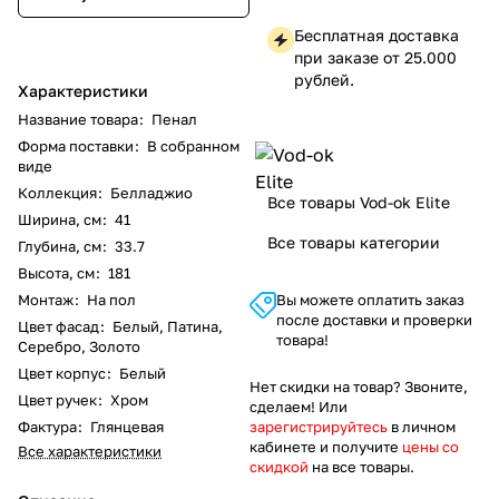
Бесплатная доставка
при заказе от 25.000
рублей.
Характеристики
Название товара
:
Пенал
Форма поставки
:
В собранном
виде
Коллекция
:
Белладжио
Все товары Vod-ok Elite
Ширина, см
:
41
Все товары категории
Глубина, см
:
33.7
Высота, см
:
181
Монтаж
:
На пол
Вы можете оплатить заказ
после доставки и проверки
Цвет фасад
:
Белый, Патина,
товара!
Серебро, Золото
Цвет корпус
:
Белый
Нет скидки на товар? Звоните,
Цвет ручек
:
Хром
сделаем! Или
Фактура
:
Глянцевая
зарегистрируйтесь
в личном
кабинете и получите
цены со
Все характеристики
скидкой
на все товары.