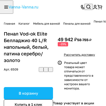
Пенал Vo
Главная
Каталог
Мебель для ванной
Пеналы для ванной
Пенал Vod-ok Elite
49 942 ₽
Белладжио 40 L/R
58 755 ₽
-15%
напольный, белый,
патина серебро/
Рассчитать доставку
золото
Реальный цвет
товара может
Арт.
6509
отличаться от
представленного в
зависимости от
настроек вашего
монитора.
В корзину
Товар участвует в акции
Купить в 1 клик