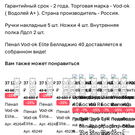
Гарантийный срок - 2 года. Торговая марка - Vod-ok
( Водолей А+ ). Страна производитель - Россия.
Ручки накладные 5 шт. Ножки 4 шт. Внутренняя
полка Лдсп 2 шт.
Пенал Vod-ok Elite Белладжио 40 доставляется в
собранном виде!
Вам также может понравиться
37 128 ₽
37 128
37 128 ₽
37 128
18 734
11 913
11 042
11 913
31 875
20 70
₽
₽
₽
₽
₽
₽
₽
₽
43 680 ₽
43 680 ₽
-15%
-15%
43 680 ₽
43 680 ₽
19 720
12 810
12 990
12 810
37 500
23 010
-15%
-15%
Пенал
Пенал
₽
₽
₽
₽
₽
₽
Vod-ok
Vod-ok
-5%
-7%
-15%
-7%
-15%
-10%
Пенал
Пенал
Elite
Elite
Vod-ok
Vod-ok
Пе
Пен
Пена
Пен
Пена
Пе
Эйфори
Эйфори
Elite
Elite
Арт.
45264
Арт.
45241
на
ал
л
ал
л
нал
я 40 F4
я 40 F2
Эйфор
Эйфор
л
подв
Sanfl
подв
ASB
Са
Арт.
45249
Арт.
45238
елка
волна,