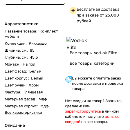
Бесплатная доставка
при заказе от 25.000
рублей.
Характеристики
Название товара
:
Комплект
мебели
Коллекция
:
Риккардо
Ширина, см
:
85
Все товары Vod-ok Elite
Глубина, см
:
45.5
Все товары категории
Монтаж
:
На пол
Цвет фасад
:
Белый
Цвет корпус
:
Белый
Вы можете оплатить заказ
после доставки и проверки
Цвет ручек
:
Хром
товара!
Фактура
:
Глянцевая
Материал фасад
:
Мдф
Нет скидки на товар? Звоните,
Материал корпус
:
Мдф
сделаем! Или
зарегистрируйтесь
в личном
Все характеристики
кабинете и получите
цены со
скидкой
на все товары.
Описание