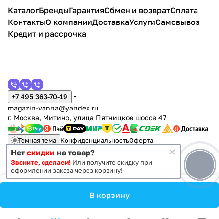
Каталог
Бренды
Гарантия
Обмен и возврат
Оплата
Контакты
О компании
Доставка
Услуги
Самовывоз
Кредит и рассрочка
+7 495 363-70-19
magazin-vanna@yandex.ru
г. Москва, Митино, улица Пятницкое шоссе 47
Темная тема
Конфиденциальность
Оферта
Нет
скидки
на товар?
Звоните, сделаем!
Или получите скидку при
© 2011 - 2026 Vanna-vanna.ru
оформлении заказа через корзину!
В корзину