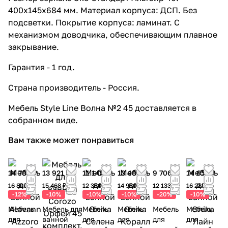
400x145x684 мм. Материал корпуса: ДСП. Без
подсветки. Покрытие корпуса: ламинат. С
механизмом доводчика, обеспечивающим плавное
закрывание.
Гарантия - 1 год.
Страна производитель - Россия.
Мебель Style Line Волна №2 45 доставляется в
собранном виде.
Вам также может понравиться
14 784 ₽
13 921 ₽
11 142 ₽
13 482 ₽
9 706 ₽
14 652 ₽
16 800 ₽
15 468 ₽
12 380 ₽
14 980 ₽
12 133 ₽
16 280 ₽
-12%
-10%
-10%
-10%
-20%
-10%
Мебель
Мебель для
Мебель
Мебель
Мебель
Мебель
для
ванной
для
для
для
для