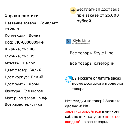
Бесплатная доставка
при заказе от 25.000
Характеристики
рублей.
Название товара
:
Комплект
мебели
Коллекция
:
Волна
Код
:
ЛС-00000094-к
Ширина, см
:
46
Все товары Style Line
Глубина, см
:
35
Монтаж
:
На пол
Все товары категории
Цвет фасад
:
Белый
Цвет корпус
:
Белый
Вы можете оплатить заказ
после доставки и проверки
Цвет ручек
:
Хром
товара!
Фактура
:
Глянцевая
Материал фасад
:
Мдф
Нет скидки на товар? Звоните,
Все характеристики
сделаем! Или
зарегистрируйтесь
в личном
кабинете и получите
цены со
скидкой
на все товары.