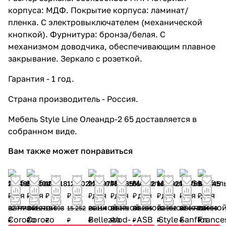
корпуса: МДФ. Покрытие корпуса: ламинат/
пленка. С электровыключателем (механической
кнопкой). Фурнитура: бронза/белая. С
механизмом доводчика, обеспечивающим плавное
закрывание. Зеркало с розеткой.
Гарантия - 1 год.
Страна производитель - Россия.
Мебель Style Line Олеандр-2 65 доставляется в
собранном виде.
Вам также может понравиться
29 499
30 804
15 918
12 202
22 197
75 965
51 242
16 762
18 765
25 245
₽
₽
₽
₽
₽
₽
₽
₽
₽
₽
32 777
34 227
19 898
15 252
26 114
89 371
60 285
20 952
22 077
28 050
₽
₽
₽
₽
₽
₽
₽
₽
₽
₽