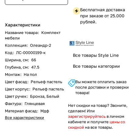
Бесплатная доставка
при заказе от 25.000
рублей.
Характеристики
Название товара
:
Комплект
мебели
Коллекция
:
Олеандр-2
Код
:
ЛС-00000199-к
Все товары Style Line
Ширина, см
:
66
Все товары категории
Глубина, см
:
47.5
Монтаж
:
На пол
Цвет фасад
:
Рельеф пастель
Вы можете оплатить заказ
после доставки и проверки
Цвет корпус
:
Рельеф пастель
товара!
Цвет ручек
:
Бронза, Белый
Фактура
:
Глянцевая
Нет скидки на товар? Звоните,
Материал фасад
:
Мдф
сделаем! Или
зарегистрируйтесь
в личном
Все характеристики
кабинете и получите
цены со
скидкой
на все товары.