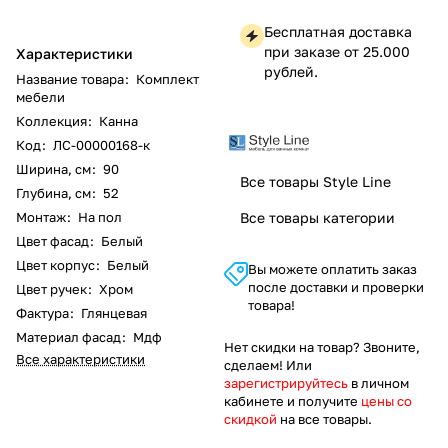
Бесплатная доставка
при заказе от 25.000
Характеристики
рублей.
Название товара
:
Комплект
мебели
Коллекция
:
Канна
Код
:
ЛС-00000168-к
Ширина, см
:
90
Все товары Style Line
Глубина, см
:
52
Монтаж
:
На пол
Все товары категории
Цвет фасад
:
Белый
Цвет корпус
:
Белый
Вы можете оплатить заказ
после доставки и проверки
Цвет ручек
:
Хром
товара!
Фактура
:
Глянцевая
Материал фасад
:
Мдф
Нет скидки на товар? Звоните,
Все характеристики
сделаем! Или
зарегистрируйтесь
в личном
кабинете и получите
цены со
скидкой
на все товары.