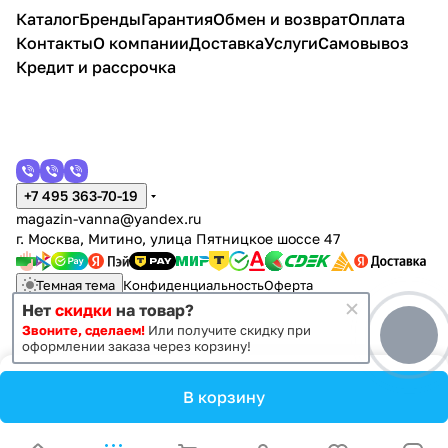
Каталог
Бренды
Гарантия
Обмен и возврат
Оплата
Контакты
О компании
Доставка
Услуги
Самовывоз
Кредит и рассрочка
+7 495 363-70-19
magazin-vanna@yandex.ru
г. Москва, Митино, улица Пятницкое шоссе 47
Темная тема
Конфиденциальность
Оферта
Нет
скидки
на товар?
Звоните, сделаем!
Или получите скидку при
© 2011 - 2026 Vanna-vanna.ru
оформлении заказа через корзину!
В корзину