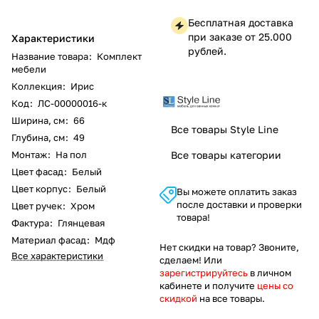
Бесплатная доставка
при заказе от 25.000
Характеристики
рублей.
Название товара
:
Комплект
мебели
Коллекция
:
Ирис
Код
:
ЛС-00000016-к
Ширина, см
:
66
Все товары Style Line
Глубина, см
:
49
Монтаж
:
На пол
Все товары категории
Цвет фасад
:
Белый
Цвет корпус
:
Белый
Вы можете оплатить заказ
после доставки и проверки
Цвет ручек
:
Хром
товара!
Фактура
:
Глянцевая
Материал фасад
:
Мдф
Нет скидки на товар? Звоните,
Все характеристики
сделаем! Или
зарегистрируйтесь
в личном
кабинете и получите
цены со
скидкой
на все товары.