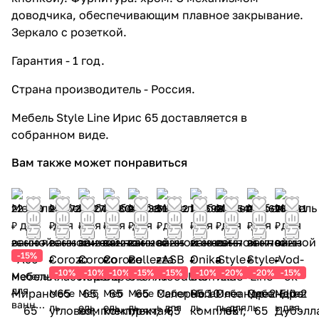
доводчика, обеспечивающим плавное закрывание.
Зеркало с розеткой.
Гарантия - 1 год.
Страна производитель - Россия.
Мебель Style Line Ирис 65 доставляется в
собранном виде.
Вам также может понравиться
22 610
23 972
28 278
30 804
20 138
51 242
19 692
20 454
20 862
76 681
₽
₽
₽
₽
₽
₽
₽
₽
₽
₽
26 600 ₽
26 636
31 420
34 227
23 692
60 285
21 880
25 567
26 077
90 213
-15%
₽
₽
₽
₽
₽
₽
₽
₽
₽
-10%
-10%
-10%
-15%
-15%
-10%
-20%
-20%
-15%
Мебель
для
Мебе
Меб
Меб
Мебе
Мебел
Мебе
Мебе
Мебе
Мебел
ванной
ль
ель
ель
ль
ь для
ль
ль для
ль
ь для
Асб-