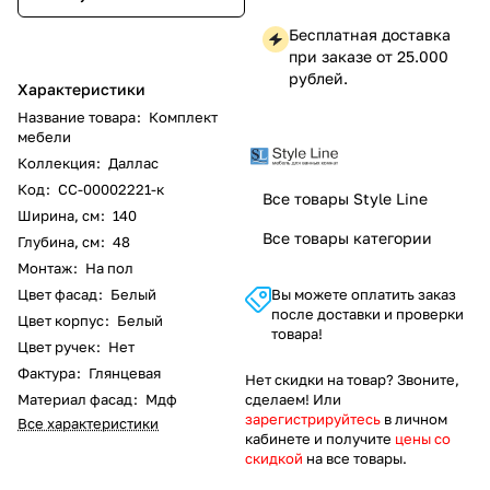
Бесплатная доставка
при заказе от 25.000
рублей.
Характеристики
Название товара
:
Комплект
мебели
Коллекция
:
Даллас
Код
:
СС-00002221-к
Все товары Style Line
Ширина, см
:
140
Все товары категории
Глубина, см
:
48
Монтаж
:
На пол
Цвет фасад
:
Белый
Вы можете оплатить заказ
после доставки и проверки
Цвет корпус
:
Белый
товара!
Цвет ручек
:
Нет
Фактура
:
Глянцевая
Нет скидки на товар? Звоните,
Материал фасад
:
Мдф
сделаем! Или
зарегистрируйтесь
в личном
Все характеристики
кабинете и получите
цены со
скидкой
на все товары.