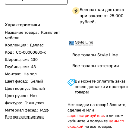
Бесплатная доставка
при заказе от 25.000
рублей.
Характеристики
Название товара
:
Комплект
мебели
Коллекция
:
Даллас
Код
:
СС-00000600-к
Все товары Style Line
Ширина, см
:
130
Все товары категории
Глубина, см
:
48
Монтаж
:
На пол
Цвет фасад
:
Белый
Вы можете оплатить заказ
после доставки и проверки
Цвет корпус
:
Белый
товара!
Цвет ручек
:
Нет
Фактура
:
Глянцевая
Нет скидки на товар? Звоните,
Материал фасад
:
Мдф
сделаем! Или
зарегистрируйтесь
в личном
Все характеристики
кабинете и получите
цены со
скидкой
на все товары.