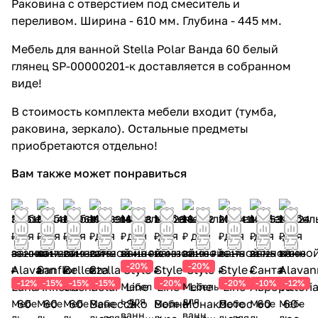
Раковина с отверстием под смеситель и
переливом. Ширина - 610 мм. Глубина - 445 мм.
Мебель для ванной Stella Polar Ванда 60 белый
глянец SP-00000201-к доставляется в собранном
виде!
В стоимость комплекта мебели входит (тумба,
раковина, зеркало). Остальные предметы
приобретаются отдельно!
Вам также может понравиться
33 616
34 146
23 964
19 339
14 728
15 226
18 552
20 941
19 553
15 224
₽
₽
₽
₽
₽
₽
₽
₽
₽
₽
38 200
40 172
28 193
22 752
18 410 ₽
19 033
23 190 ₽
26 176
21 725
17 300
-20%
-20%
₽
₽
₽
₽
₽
₽
₽
₽
-12%
-15%
-15%
-15%
-20%
-20%
-10%
-12%
Мебел
Мебель
ь для
для
Мебе
Мебе
Мебе
Мебе
Мебе
Мебе
Мебе
Мебе
ванно
ванной
ль
ль
ль
ль для
ль
ль для
ль
ль