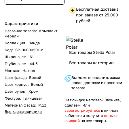
Бесплатная доставка
при заказе от 25.000
рублей.
Характеристики
Название товара
:
Комплект
мебели
Коллекция
:
Ванда
Код
:
SP-00000201-к
Все товары Stella Polar
Ширина, см
:
61
Все товары категории
Глубина, см
:
44.5
Монтаж
:
На пол
Цвет фасад
:
Белый
Вы можете оплатить заказ
после доставки и проверки
Цвет корпус
:
Белый
товара!
Цвет ручек
:
Хром
Фактура
:
Глянцевая
Нет скидки на товар? Звоните,
Материал фасад
:
Мдф
сделаем! Или
зарегистрируйтесь
в личном
Все характеристики
кабинете и получите
цены со
скидкой
на все товары.