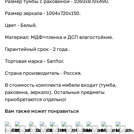
Размер тумбы с раковиной - 1060х870х490.
Размер зеркала - 1004х720х150.
Цвет - Белый.
Материал: МДФ+пленка и ДСП влагостойкие.
Гарантийный срок - 2 года.
Торговая марка - Sanflor.
Страна производитель - Россия.
В стоимость комплекта мебели входит (тумба,
раковина, зеркало). Остальные предметы
приобретаются отдельно!
Вам также может понравиться
54 472
86 496
52 019
37 496
98 073
98 073
48 864
129 204
96 530
118 527