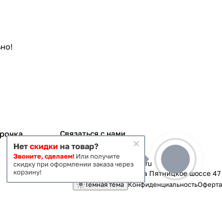
но!
срочка
Связаться с нами
Нет
скидки
на товар?
+7 495 363-70-19
Звоните, сделаем!
Или получите
magazin-vanna@yandex.ru
скидку при оформлении заказа через
корзину!
г. Москва, Митино, улица Пятницкое шоссе 47
Темная тема
Конфиденциальность
Оферта