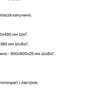
llezza капучино.
70х490 мм ШхГ.
х380 мм ШхВхГ.
чино - 850х800х25 мм ШхВхГ.
ronospan ) Австрия.