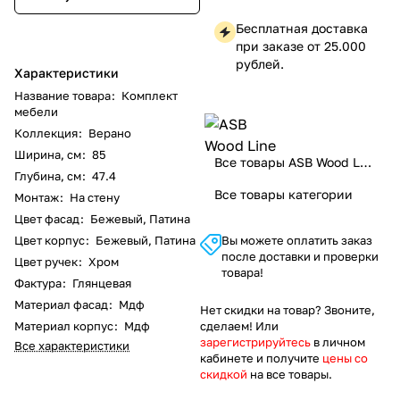
Бесплатная доставка
при заказе от 25.000
рублей.
Характеристики
Название товара
:
Комплект
мебели
Коллекция
:
Верано
Ширина, см
:
85
Все товары ASB Wood Line
Глубина, см
:
47.4
Все товары категории
Монтаж
:
На стену
Цвет фасад
:
Бежевый, Патина
Цвет корпус
:
Бежевый, Патина
Вы можете оплатить заказ
после доставки и проверки
Цвет ручек
:
Хром
товара!
Фактура
:
Глянцевая
Материал фасад
:
Мдф
Нет скидки на товар? Звоните,
Материал корпус
:
Мдф
сделаем! Или
зарегистрируйтесь
в личном
Все характеристики
кабинете и получите
цены со
скидкой
на все товары.