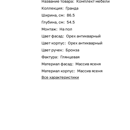
Название товара
:
Комплект мебели
Коллекция
:
Гранда
Ширина, см
:
86.5
Глубина, см
:
54.5
Монтаж
:
На пол
Цвет фасад
:
Орех антикварный
Цвет корпус
:
Орех антикварный
Цвет ручек
:
Бронза
Фактура
:
Глянцевая
Материал фасад
:
Массив ясеня
Материал корпус
:
Массив ясеня
Все характеристики