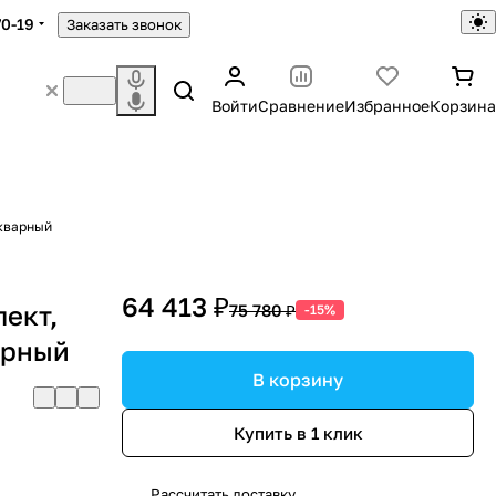
70-19
Заказать звонок
Войти
Сравнение
Избранное
Корзина
икварный
64 413 ₽
лект,
75 780 ₽
-15%
арный
В корзину
Купить в 1 клик
Рассчитать доставку