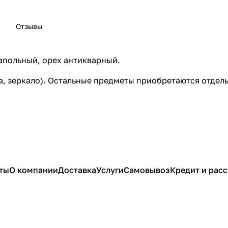
Отзывы
напольный, орех антикварный.
а, зеркало). Остальные предметы приобретаются отдель
ты
О компании
Доставка
Услуги
Самовывоз
Кредит и рас