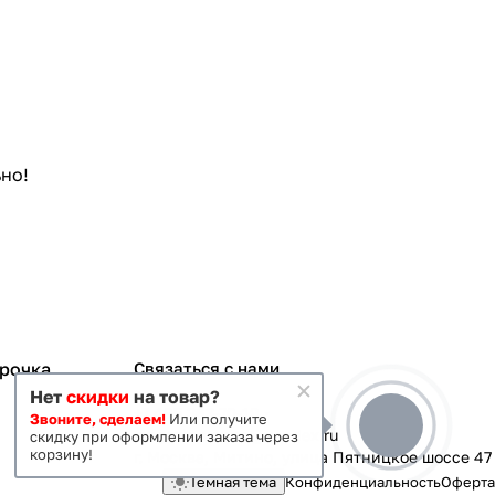
но!
срочка
Связаться с нами
Нет
скидки
на товар?
+7 495 363-70-19
Звоните, сделаем!
Или получите
magazin-vanna@yandex.ru
скидку при оформлении заказа через
корзину!
г. Москва, Митино, улица Пятницкое шоссе 47
Темная тема
Конфиденциальность
Оферта