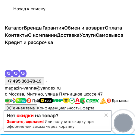
Назад к списку
Каталог
Бренды
Гарантия
Обмен и возврат
Оплата
Контакты
О компании
Доставка
Услуги
Самовывоз
Кредит и рассрочка
+7 495 363-70-19
magazin-vanna@yandex.ru
г. Москва, Митино, улица Пятницкое шоссе 47
Темная тема
Конфиденциальность
Оферта
Нет
скидки
на товар?
Звоните, сделаем!
Или получите скидку при
© 2011 - 2026 Vanna-vanna.ru
оформлении заказа через корзину!