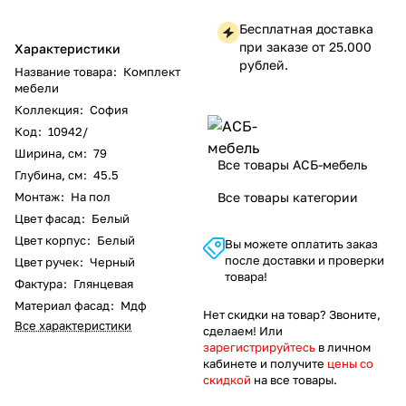
Бесплатная доставка
при заказе от 25.000
Характеристики
рублей.
Название товара
:
Комплект
мебели
Коллекция
:
София
Код
:
10942/
Ширина, см
:
79
Все товары АСБ-мебель
Глубина, см
:
45.5
Монтаж
:
На пол
Все товары категории
Цвет фасад
:
Белый
Цвет корпус
:
Белый
Вы можете оплатить заказ
после доставки и проверки
Цвет ручек
:
Черный
товара!
Фактура
:
Глянцевая
Материал фасад
:
Мдф
Нет скидки на товар? Звоните,
Все характеристики
сделаем! Или
зарегистрируйтесь
в личном
кабинете и получите
цены со
скидкой
на все товары.