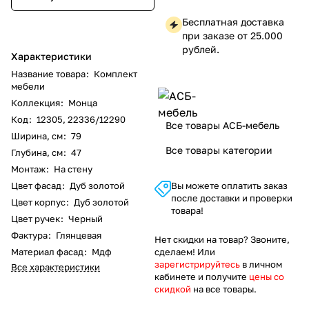
Бесплатная доставка
при заказе от 25.000
рублей.
Характеристики
Название товара
:
Комплект
мебели
Коллекция
:
Монца
Код
:
12305, 22336/12290
Все товары АСБ-мебель
Ширина, см
:
79
Все товары категории
Глубина, см
:
47
Монтаж
:
На стену
Цвет фасад
:
Дуб золотой
Вы можете оплатить заказ
после доставки и проверки
Цвет корпус
:
Дуб золотой
товара!
Цвет ручек
:
Черный
Фактура
:
Глянцевая
Нет скидки на товар? Звоните,
Материал фасад
:
Мдф
сделаем! Или
зарегистрируйтесь
в личном
Все характеристики
кабинете и получите
цены со
скидкой
на все товары.