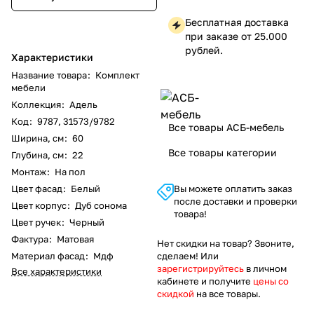
Бесплатная доставка
при заказе от 25.000
рублей.
Характеристики
Название товара
:
Комплект
мебели
Коллекция
:
Адель
Код
:
9787, 31573/9782
Все товары АСБ-мебель
Ширина, см
:
60
Все товары категории
Глубина, см
:
22
Монтаж
:
На пол
Цвет фасад
:
Белый
Вы можете оплатить заказ
после доставки и проверки
Цвет корпус
:
Дуб сонома
товара!
Цвет ручек
:
Черный
Фактура
:
Матовая
Нет скидки на товар? Звоните,
Материал фасад
:
Мдф
сделаем! Или
зарегистрируйтесь
в личном
Все характеристики
кабинете и получите
цены со
скидкой
на все товары.