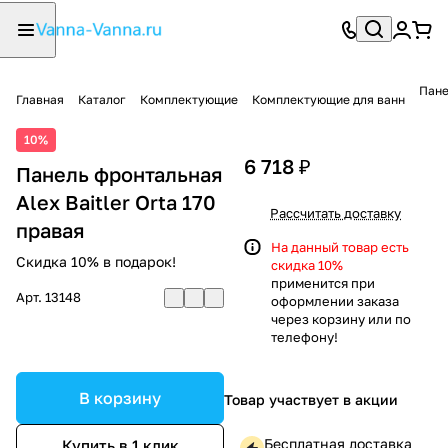
Пане
Главная
Каталог
Комплектующие
Комплектующие для ванн
10%
6 718 ₽
Панель фронтальная
Alex Baitler Orta 170
Рассчитать доставку
правая
На данный товар есть
Скидка 10% в подарок!
скидка 10%
применится при
Арт.
13148
оформлении заказа
через корзину или по
телефону!
В корзину
Товар участвует в акции
Бесплатная доставка
Купить в 1 клик