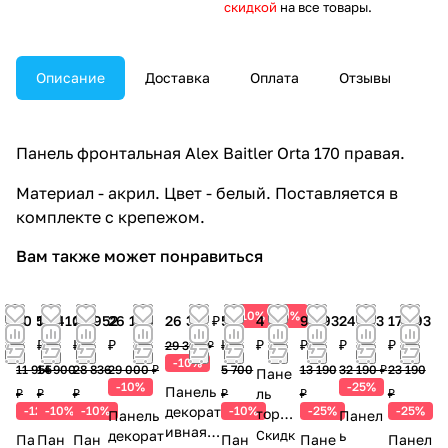
скидкой
на все товары.
Описание
Доставка
Оплата
Отзывы
Панель фронтальная Alex Baitler Orta 170 правая.
Материал - акрил. Цвет - белый. Поставляется в
комплекте с крепежом.
Вам также может понравиться
10%
10%
10 520
13 410
25 952
26 100
26 377 ₽
5 130
4 311
9 893
24 143
17 393
₽
₽
₽
₽
₽
₽
₽
₽
₽
29 308 ₽
-10%
11 955
14 900
28 836
29 000 ₽
5 700
13 190
32 190 ₽
23 190
Пане
-10%
-25%
Панель
ль
₽
₽
₽
₽
₽
₽
-12%
-10%
-10%
декорат
-10%
-25%
-25%
торце
Панель
Панел
ивная
вая
декорат
Скидк
ь
Па
Пан
Пан
Пан
Пане
Панел