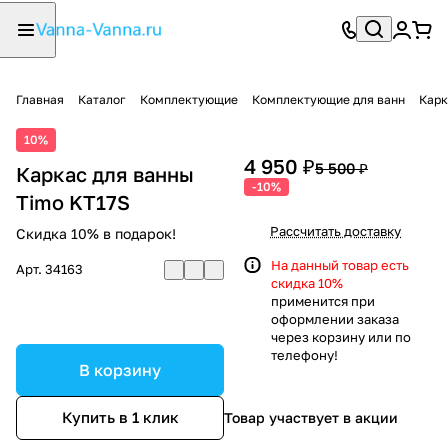
Главная
Каталог
Комплектующие
Комплектующие для ванн
Карк
10%
4 950 ₽
5 500 ₽
Каркас для ванны
-10%
Timo KT17S
Рассчитать доставку
Скидка 10% в подарок!
На данный товар есть
Арт.
34163
скидка 10%
применится при
оформлении заказа
через корзину или по
телефону!
В корзину
Купить в 1 клик
Товар участвует в акции