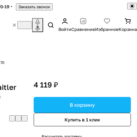
70-19
Заказать звонок
Войти
Сравнение
Избранное
Корзина
х70
4 119 ₽
itler
0
В корзину
Купить в 1 клик
Рассчитать доставку