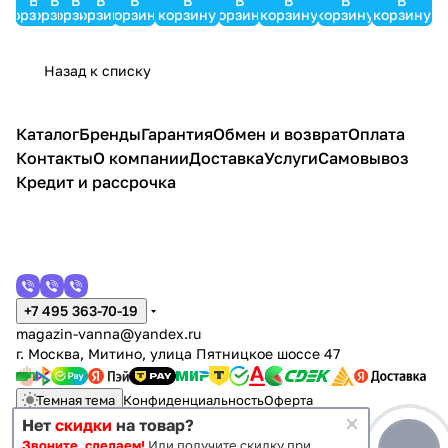
В
В
В
В
В
В
В
В
В
В
корзину
корзину
корзину
корзину
корзину
корзину
корзину
корзину
корзину
корзину
0
80
0
Назад к списку
Каталог
Бренды
Гарантия
Обмен и возврат
Оплата
Контакты
О компании
Доставка
Услуги
Самовывоз
Кредит и рассрочка
+7 495 363-70-19
magazin-vanna@yandex.ru
г. Москва, Митино, улица Пятницкое шоссе 47
Темная тема
Конфиденциальность
Оферта
Нет
скидки
на товар?
Звоните, сделаем!
Или получите скидку при