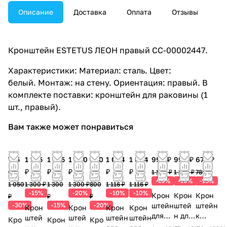
Описание
Доставка
Оплата
Отзывы
Кронштейн ESTETUS ЛЕОН правый СС-00002447.
Характеристики: Материал: сталь. Цвет:
белый. Монтаж: на стену. Ориентация: правый. В
комплекте поставки: кронштейн для раковины (1
шт., правый).
Вам также может понравиться
735
1 105
1 105
1 040
640
1 004
1 004
990 ₽
990 ₽
670 ₽
₽
₽
₽
₽
₽
₽
₽
1 100 ₽
1 100 ₽
788 ₽
-10%
-10%
-15%
1 050
1 300 ₽
1 300
1 300 ₽
800
1 116 ₽
1 116 ₽
-15%
-20%
-10%
-10%
Крон
Крон
Крон
₽
₽
₽
-30%
-15%
-20%
штейн
штей
штейн
Крон
Крон
Крон
Крон
для
н для
к
штей
штей
штейн
штейн
Кро
Крон
Кро
раков
раков
умыва