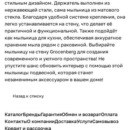
3 807 ₽ x 1 шт
4 230 ₽
стильным дизайном. Держатель выполнен из
Дозатор встраиваемый Grocenberg
нержавеющей стали, сама мыльница из матового
AC0033NK, никель
стекла. Благодаря удобной системе крепления, она
4 374 ₽ x 1 шт
4 860 ₽
легко устанавливается на стену, что делает её
Ершик для унитаза Grocenberg
практичной и функциональной. Также подойдёт
AC0025NK, никель
как мыльница для кухни, обеспечивая аккуратное
3 807 ₽ x 1 шт
4 230 ₽
хранение мыла рядом с раковиной. Выбирайте
Ершик для унитаза Grocenberg
мыльницу на стену Grocenberg для создания
AC0026NK, никель
современного и уютного пространства! Не
3 483 ₽ x 1 шт
3 870 ₽
упустите шанс обновить интерьер с помощью этой
Ершик для унитаза Grocenberg
мыльницы подвесной, которая станет
AC0057NK, никель
незаменимым аксессуаром в вашем доме!
3 888 ₽ x 1 шт
4 320 ₽
Мыльница Grocenberg AC0023NK,
Назад к списку
никель
2 268 ₽ x 1 шт
2 520 ₽
Планка с 2 крючками Grocenberg
Каталог
Бренды
Гарантия
Обмен и возврат
Оплата
AC0052NK, никель
Контакты
О компании
Доставка
Услуги
Самовывоз
2 106 ₽ x 1 шт
2 340 ₽
Кредит и рассрочка