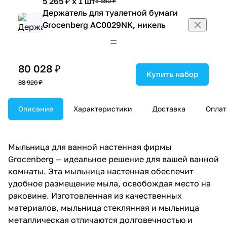
5 265 ₽ x 1 шт
5 850 ₽
Держатель для туалетной бумаги
Grocenberg AC0029NK, никель
2 511 ₽ x 1 шт
2 790 ₽
Держатель для туалетной бумаги с
полочкой Grocenberg AC0027NK,
80 028 ₽
никель
Купить набор
88 920 ₽
3 483 ₽ x 1 шт
3 870 ₽
Дозатор жидкого мыла Grocenberg
AC0028NK, никель
Описание
Характеристики
Доставка
Оплат
2 592 ₽ x 1 шт
2 880 ₽
Дозатор жидкого мыла Grocenberg
AC0064NK, никель
Мыльница для ванной настенная фирмы
2 997 ₽ x 1 шт
3 330 ₽
Grocenberg — идеальное решение для вашей ванной
Дозатор встраиваемый Grocenberg
комнаты. Эта мыльница настенная обеспечит
AC0031NK, никель
удобное размещение мыла, освобождая место на
2 916 ₽ x 1 шт
3 240 ₽
раковине. Изготовленная из качественных
Дозатор встраиваемый Grocenberg
материалов, мыльница стеклянная и мыльница
AC0032NK, никель
металлическая отличаются долговечностью и