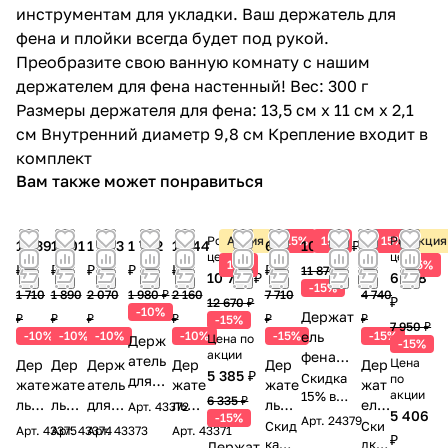
инструментам для укладки. Ваш держатель для
фена и плойки всегда будет под рукой.
Преобразите свою ванную комнату с нашим
держателем для фена настенный! Вес: 300 г
Размеры держателя для фена: 13,5 см х 11 см х 2,1
см Внутренний диаметр 9,8 см Крепление входит в
комплект
Вам также может понравиться
Розничная
Акция
15%
15%
15%
Рознична
Акция
1 539
1 701
1 863
1 782
1 944
6 554
10 090 ₽
4 029
цена
цена
15%
15%
₽
₽
₽
₽
₽
₽
₽
11 870 ₽
10 770 ₽
6 758
-15%
1 710
1 890
2 070
1 980 ₽
2 160
7 710
4 740
₽
12 670 ₽
-10%
Держат
₽
₽
₽
₽
₽
₽
-15%
7 950 ₽
-10%
-10%
-10%
-10%
-15%
ель
-15%
Цена по
Держ
-15%
акции
фена
атель
Цена
Дер
Дер
Держ
Дер
Дер
Дер
5 385 ₽
WasserK
Скидка
по
для
жате
жате
атель
жате
жате
жат
акции
RAFT K-
15% в
фена
6 335 ₽
ль
ль
для
ль
ль
ель
Арт.
43372
подарок!
5 406
1080PO
-15%
Groce
Арт.
24379
для
для
фена
для
фена
фен
Скид
Ски
Арт.
43375
Арт.
43374
Арт.
43373
Арт.
43371
LISHED
₽
nberg
фен
фена
Groce
фена
Wass
ка
а
дка
Держат