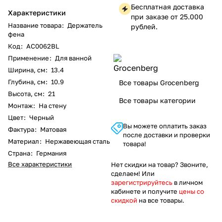
Бесплатная доставка
Характеристики
при заказе от 25.000
Название товара
:
Держатель
рублей.
фена
Код
:
AC0062BL
Применение
:
Для ванной
Ширина, см
:
13.4
Глубина, см
:
10.9
Все товары Grocenberg
Высота, см
:
21
Все товары категории
Монтаж
:
На стену
Цвет
:
Черный
Вы можете оплатить заказ
Фактура
:
Матовая
после доставки и проверки
Материал
:
Нержавеющая сталь
товара!
Страна
:
Германия
Все характеристики
Нет скидки на товар? Звоните,
сделаем! Или
зарегистрируйтесь
в личном
кабинете и получите
цены со
скидкой
на все товары.