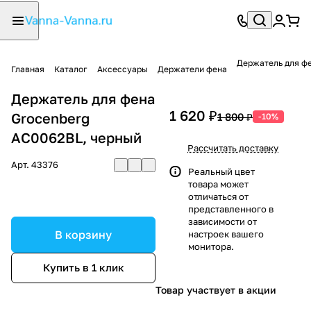
Держатель для фе
Главная
Каталог
Аксессуары
Держатели фена
Держатель для фена
1 620 ₽
Grocenberg
1 800 ₽
-10%
AC0062BL, черный
Рассчитать доставку
Арт.
43376
Реальный цвет
товара может
отличаться от
представленного в
зависимости от
В корзину
настроек вашего
монитора.
Купить в 1 клик
Товар участвует в акции