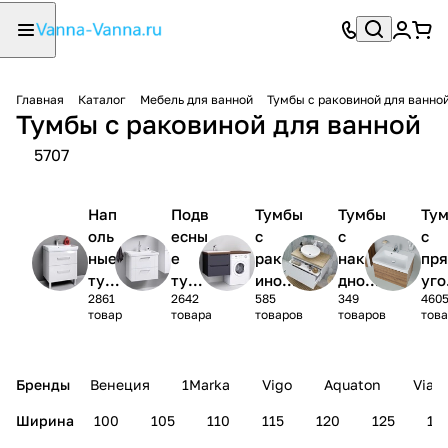
Главная
Каталог
Мебель для ванной
Тумбы с раковиной для ванно
Тумбы с раковиной для ванной
5707
Нап
Подв
Тумбы
Тумбы
Ту
оль
есны
с
с
с
ные
е
раков
накла
пр
тум
тумб
иной
дной
уго
2861
2642
585
349
460
бы с
ы с
под
раков
ной
товар
товара
товаров
товаров
тов
рак
рако
стира
иной
рак
ови
вино
льную
ино
ной
й
маши
Бренды
Венеция
1Marka
Vigo
Aquaton
Vian
ну
Ширина
100
105
110
115
120
125
13