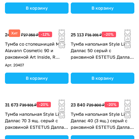
левый
1200*480 левый
В корзину
В корзину
Хит
24 068 ₽
-12%
25 113 ₽
-20%
27 350 ₽
31 391 ₽
Тумба со столешницей Мдф
Тумба напольная Style Line
Alavann Cosmetic 90 и
Даллас 50 серый с
раковиной Art Inside, R
раковиной ESTETUS Даллас
правая, корзина, под
1100*480 левый
Арт.
20407
стиральную машину, белая
В корзину
В корзину
31 673 ₽
-20%
23 840 ₽
-20%
39 591 ₽
29 800 ₽
Тумба напольная Style Line
Тумба напольная Style Line
Даллас 70 3 ящ. серый с
Даллас 40 (3 ящ.) серый с
раковиной ESTETUS Даллас
раковиной ESTETUS Даллас
1300*482 левый
1000*480 левый