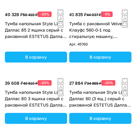
40 328 ₽
-20%
41 835 ₽
-5%
50 410 ₽
44 037 ₽
Тумба напольная Style Line
Тумба с раковиной Velvex
Даллас 85 2 ящика серый с
Клауфс 560-0-1 под
раковиной ESTETUS Даллас
стиральную машину,
1500*482 левый
подвесная, 1 ящик, слева,
Арт.
45760
белая
В корзину
В корзину
39 608 ₽
-20%
27 884 ₽
-20%
49 510 ₽
34 855 ₽
Тумба напольная Style Line
Тумба напольная Style Line
Даллас 80 3 ящика серый с
Даллас 60 (3 ящ.) серый с
раковиной ESTETUS Даллас
раковиной ESTETUS Даллас
1400*482 левый
1200*480 левый
В корзину
В корзину