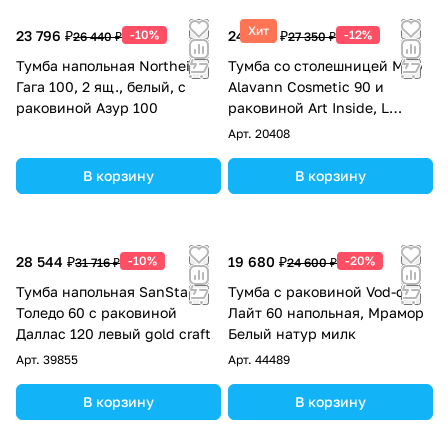
Хит
23 796 ₽
-10%
24 068 ₽
-12%
26 440 ₽
27 350 ₽
Тумба напольная Northeis
Тумба со столешницей Мдф
Гага 100, 2 ящ., белый, с
Alavann Cosmetic 90 и
раковиной Азур 100
раковиной Art Inside, L
левая, корзина, под
Арт.
20408
стиральную машину, белая
В корзину
В корзину
28 544 ₽
-10%
19 680 ₽
-20%
31 716 ₽
24 600 ₽
Тумба напольная SanStar
Тумба с раковиной Vod-ok
Толедо 60 с раковиной
Лайт 60 напольная, Мрамор
Даллас 120 левый gold craft
Белый натур милк
Арт.
39855
Арт.
44489
В корзину
В корзину