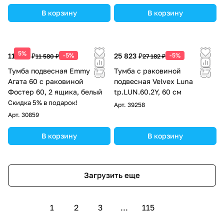
В корзину
В корзину
5%
11 001 ₽
-5%
25 823 ₽
-5%
11 580 ₽
27 182 ₽
Тумба подвесная Emmy
Тумба с раковиной
Агата 60 с раковиной
подвесная Velvex Luna
Фостер 60, 2 ящика, белый
tp.LUN.60.2Y, 60 см
Скидка 5% в подарок!
Арт.
39258
Арт.
30859
В корзину
В корзину
Загрузить еще
1
2
3
...
115