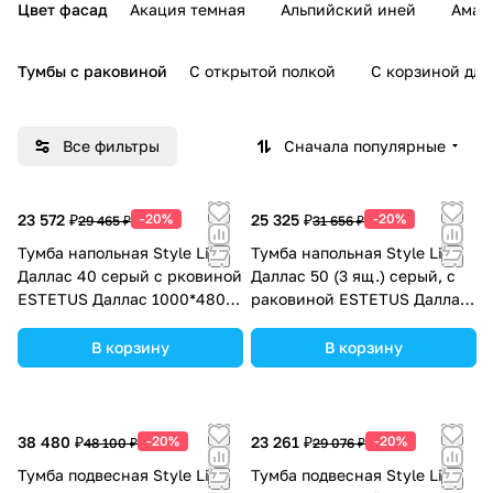
Цвет фасад
Акация темная
Альпийский иней
Амар
Тумбы с раковиной
С открытой полкой
С корзиной для
Все фильтры
Сначала популярные
23 572 ₽
-20%
25 325 ₽
-20%
29 465 ₽
31 656 ₽
Тумба напольная Style Line
Тумба напольная Style Line
Даллас 40 серый с рковиной
Даллас 50 (3 ящ.) серый, с
ESTETUS Даллас 1000*480
раковиной ESTETUS Даллас
левый
1100*480 левый
В корзину
В корзину
38 480 ₽
-20%
23 261 ₽
-20%
48 100 ₽
29 076 ₽
Тумба подвесная Style Line
Тумба подвесная Style Line