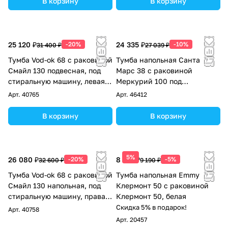
В корзину
В корзину
25 120 ₽
-20%
24 335 ₽
-10%
31 400 ₽
27 039 ₽
Тумба Vod-ok 68 с раковиной
Тумба напольная Санта
Смайл 130 подвесная, под
Марс 38 с раковиной
стиральную машину, левая,
Меркурий 100 под
Дуб Тортуга
стиральную машину, 1 дверь,
Арт.
40765
Арт.
46412
правая, белая
В корзину
В корзину
5%
26 080 ₽
-20%
8 731 ₽
-5%
32 600 ₽
9 190 ₽
Тумба Vod-ok 68 с раковиной
Тумба напольная Emmy
Смайл 130 напольная, под
Клермонт 50 с раковиной
стиральную машину, правая,
Клермонт 50, белая
Палисандр
Скидка 5% в подарок!
Арт.
40758
Арт.
20457