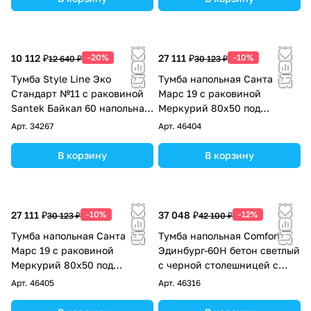
10 112 ₽
-20%
27 111 ₽
-10%
12 640 ₽
30 123 ₽
Тумба Style Line Эко
Тумба напольная Санта
Стандарт №11 с раковиной
Марс 19 с раковиной
Santek Байкал 60 напольная,
Меркурий 80х50 под
белая
стиральную машину левая,
Арт.
34267
Арт.
46404
белая, млечный путь
В корзину
В корзину
27 111 ₽
-10%
37 048 ₽
-12%
30 123 ₽
42 100 ₽
Тумба напольная Санта
Тумба напольная Comforty
Марс 19 с раковиной
Эдинбург-60Н бетон светлый
Меркурий 80х50 под
с черной столешницей с
стиральную машину правая,
раковиной Comforty 9055RA-
Арт.
46405
Арт.
46316
млечный путь
50