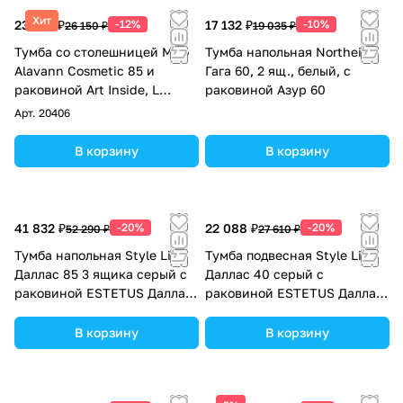
Хит
23 012 ₽
-12%
17 132 ₽
-10%
26 150 ₽
19 035 ₽
Тумба со столешницей Мдф
Тумба напольная Northeis
Alavann Cosmetic 85 и
Гага 60, 2 ящ., белый, с
раковиной Art Inside, L
раковиной Азур 60
левая, корзина, под
Арт.
20406
стиральную машину, белая
В корзину
В корзину
41 832 ₽
-20%
22 088 ₽
-20%
52 290 ₽
27 610 ₽
Тумба напольная Style Line
Тумба подвесная Style Line
Даллас 85 3 ящика серый с
Даллас 40 серый с
раковиной ESTETUS Даллас
раковиной ESTETUS Даллас
1500*482 левый
1000*480 левый
В корзину
В корзину