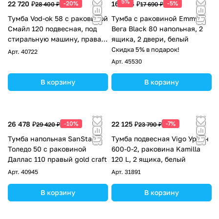
5%
22 720 ₽
-20%
16 806 ₽
-5%
28 400 ₽
17 690 ₽
Тумба Vod-ok 58 с раковиной
Тумба с раковиной Emmy
Смайл 120 подвесная, под
Вега Black 80 напольная, 2
стиральную машину, правая,
ящика, 2 двери, белый
Дуб Тортуга
Скидка 5% в подарок!
Арт.
40722
Арт.
45530
В корзину
В корзину
26 478 ₽
-10%
22 125 ₽
-7%
29 420 ₽
23 790 ₽
Тумба напольная SanStar
Тумба подвесная Vigo Урбан
Толедо 50 с раковиной
600-0-2, раковина Kamilla
Даллас 110 правый gold craft
120 L, 2 ящика, белый
Арт.
40945
Арт.
31891
В корзину
В корзину