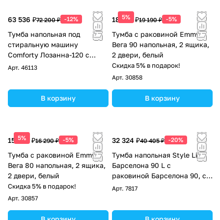
5%
63 536 ₽
-12%
18 231 ₽
-5%
72 200 ₽
19 190 ₽
Тумба напольная под
Тумба с раковиной Emmy
стиральную машину
Вега 90 напольная, 2 ящика,
Comforty Лозанна-120 с
2 двери, белый
графитовой столешницей с
Скидка 5% в подарок!
Арт.
46113
раковиной Art Inside
Арт.
30858
В корзину
В корзину
5%
15 476 ₽
-5%
32 324 ₽
-20%
16 290 ₽
40 405 ₽
Тумба с раковиной Emmy
Тумба напольная Style Line
Вега 80 напольная, 2 ящика,
Барселона 90 L с
2 двери, белый
раковиной Барселона 90, с
корзиной, белая
Скидка 5% в подарок!
Арт.
7817
Арт.
30857
В корзину
В корзину