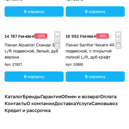
В корзину
В корзину
14 787 ₽
-10%
16 992 ₽
-15%
16 430 ₽
19 990 ₽
Пенал Aquaton Сканди 30
Пенал Sanflor Чикаго 40
L/R подвесной, белый, дуб
подвесной, с открытой
верона
полкой L/R, дуб крафт
Арт.
27927
Арт.
10885
В корзину
В корзину
Каталог
Бренды
Гарантия
Обмен и возврат
Оплата
Контакты
О компании
Доставка
Услуги
Самовывоз
Кредит и рассрочка