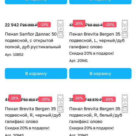
20%
22 942 ₽
-15%
40 648 ₽
-20%
26 990 ₽
50 810 ₽
Пенал Sanflor Даллас 50
Пенал Brevita Bergen 35
подвесной, с открытой
подвесной, L, черный/дуб
полкой, дуб рустикальный
галифакс олово
Скидка 20% в подарок!
Арт.
10852
Арт.
20941
В корзину
В корзину
20%
20%
40 648 ₽
-20%
38 856 ₽
-20%
50 810 ₽
48 570 ₽
Пенал Brevita Bergen 35
Пенал Brevita Bergen 35
подвесной, R, черный/дуб
подвесной, R, белый/дуб
галифакс олово
галифакс олово
Скидка 20% в подарок!
Скидка 20% в подарок!
Арт.
20943
Арт.
20942