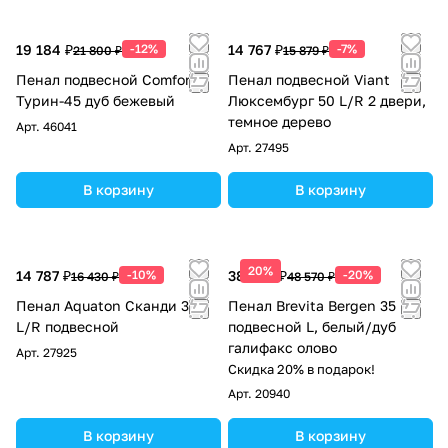
19 184 ₽
-12%
14 767 ₽
-7%
21 800 ₽
15 879 ₽
Пенал подвесной Comforty
Пенал подвесной Viant
Турин-45 дуб бежевый
Люксембург 50 L/R 2 двери,
темное дерево
Арт.
46041
Арт.
27495
В корзину
В корзину
20%
14 787 ₽
-10%
38 856 ₽
-20%
16 430 ₽
48 570 ₽
Пенал Aquaton Сканди 30
Пенал Brevita Bergen 35
L/R подвесной
подвесной L, белый/дуб
галифакс олово
Арт.
27925
Скидка 20% в подарок!
Арт.
20940
В корзину
В корзину