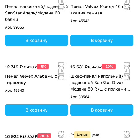
Пенал напольный/подвесной
Пенал Velvex Монди 40 см,
SanStar Адель/Модена 60
акация темная
белый
Арт.
45543
Арт.
39555
В корзину
В корзину
12 749 ₽
-5%
16 631 ₽
-10%
13 420 ₽
18 479 ₽
Пенал Velvex Альба 40 см,
Шкаф-пенал напольный/
тирамису
подвесной SanStar Diva/
Модена 50 R/L, с полками
Арт.
45540
белый, дуб вотан
Арт.
39564
В корзину
В корзину
Розничная цена
Акция
16 922 ₽
-10%
18 802 ₽