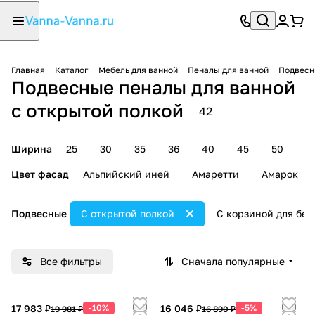
Главная
Каталог
Мебель для ванной
Пеналы для ванной
Подвесн
Подвесные пеналы для ванной
с открытой полкой
42
Ширина
25
30
35
36
40
45
50
6
Цвет фасад
Альпийский иней
Амаретти
Амарок
Подвесные
С открытой полкой
С корзиной для бел
Все фильтры
Сначала популярные
17 983 ₽
-10%
16 046 ₽
-5%
19 981 ₽
16 890 ₽