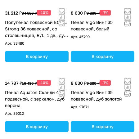
31 212 ₽
-10%
8 630 ₽
-7%
34 680 ₽
9 280 ₽
Полупенал подвесной EQUIL
Пенал Vigo Винг 35
Strong 36 подвесной, со
подвесной, белый
столешницей, R/L, 1 дв., дуб
Арт.
45799
черный
Арт.
33480
В корзину
В корзину
14 787 ₽
-10%
8 630 ₽
-7%
16 430 ₽
9 280 ₽
Пенал Aquaton Сканди 40
Пенал Vigo Винг 35
подвесной, с зеркалом, дуб
подвесной, дуб золотой
верона
Арт.
27671
Арт.
39012
В корзину
В корзину