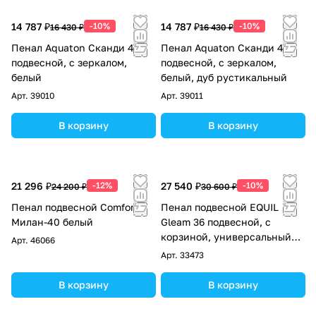
14 787 ₽
-10%
14 787 ₽
-10%
16 430 ₽
16 430 ₽
Пенал Aquaton Сканди 40
Пенал Aquaton Сканди 40
подвесной, с зеркалом,
подвесной, с зеркалом,
белый
белый, дуб рустикальный
Арт.
39010
Арт.
39011
В корзину
В корзину
21 296 ₽
-12%
27 540 ₽
-10%
24 200 ₽
30 600 ₽
Пенал подвесной Comforty
Пенал подвесной EQUIL
Милан-40 белый
Gleam 36 подвесной, с
корзиной, универсальный
Арт.
46066
R/L, амарок/дуб вотан
Арт.
33473
В корзину
В корзину