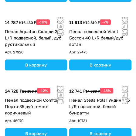
14 787 ₽
-10%
11 913 ₽
-7%
16 430 ₽
12 810 ₽
Пенал Aquaton Сканди 30
Пенал подвесной Viant
L/R подвесной, белый, дуб
Бостон 40 L/R белый/дуб
рустикальный
вотан
Арт.
27926
Арт.
27475
В корзину
В корзину
24 728 ₽
-12%
12 741 ₽
-15%
28 100 ₽
14 989 ₽
Пенал подвесной Comforty
Пенал Stella Polar Ундина 35
Порто-35 дуб темно-
L/R подвесной, белый
коричневый
бунратти
Арт.
46070
Арт.
10731
В корзину
В корзину