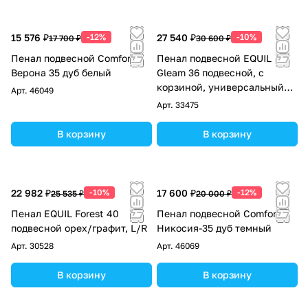
15 576 ₽
-12%
27 540 ₽
-10%
17 700 ₽
30 600 ₽
Пенал подвесной Comforty
Пенал подвесной EQUIL
Верона 35 дуб белый
Gleam 36 подвесной, с
корзиной, универсальный
Арт.
46049
R/L, зеленый камень/дуб
Арт.
33475
вотан
В корзину
В корзину
22 982 ₽
-10%
17 600 ₽
-12%
25 535 ₽
20 000 ₽
Пенал EQUIL Forest 40
Пенал подвесной Comforty
подвесной орех/графит, L/R
Никосия-35 дуб темный
Арт.
30528
Арт.
46069
В корзину
В корзину