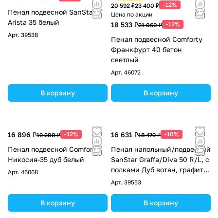
-12%
20 592 ₽
23 400 ₽
Пенал подвесной SanStar
Цена по акции
Arista 35 белый
18 533 ₽
-12%
21 060 ₽
Арт.
39538
Пенал подвесной Comforty
Франкфурт 40 бетон
светлый
Арт.
46072
В корзину
В корзину
16 896 ₽
-12%
16 631 ₽
-10%
19 200 ₽
18 479 ₽
Пенал подвесной Comforty
Пенал напольный/подвесной
Никосия-35 дуб белый
SanStar Graffa/Diva 50 R/L, с
полками Дуб вотан, графит
Арт.
46068
софт
Арт.
39553
В корзину
В корзину