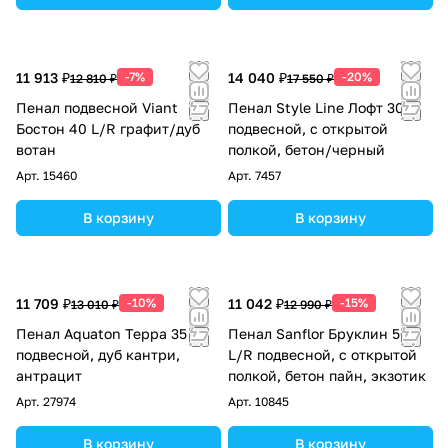
11 913 ₽
-7%
14 040 ₽
-20%
12 810 ₽
17 550 ₽
Пенал подвесной Viant
Пенал Style Line Лофт 30 R
Бостон 40 L/R графит/дуб
подвесной, с открытой
вотан
полкой, бетон/черный
Арт.
15460
Арт.
7457
В корзину
В корзину
11 709 ₽
-10%
11 042 ₽
-15%
13 010 ₽
12 990 ₽
Пенал Aquaton Терра 35
Пенал Sanflor Бруклин 50
подвесной, дуб кантри,
L/R подвесной, с открытой
антрацит
полкой, бетон пайн, экзотик
Арт.
27974
Арт.
10845
В корзину
В корзину