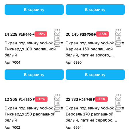
В корзину
В корзину
14 229 ₽
-15%
20 145 ₽
-15%
16 740 ₽
23 700 ₽
Экран под ванну Vod-ok Elite
Экран под ванну Vod-ok Elite
Риккардо 180 распашной
Кармен 150 распашной
белый
белый, патина золото,
серебро
Арт.
7004
Арт.
6990
В корзину
В корзину
12 368 ₽
-15%
22 733 ₽
-15%
14 550 ₽
26 745 ₽
Экран под ванну Vod-ok Elite
Экран под ванну Vod-ok Elite
Риккардо 150 распашной
Версаль 170 распашной
белый
белый, патина серебро,
золото
Арт.
7002
Арт.
6994