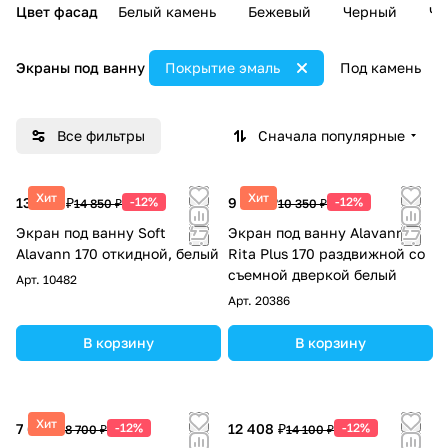
Цвет фасад
Белый камень
Бежевый
Черный
Че
Экраны под ванну
Покрытие эмаль
Под камень
Все фильтры
Сначала популярные
Хит
Хит
13 068 ₽
-12%
9 108 ₽
-12%
14 850 ₽
10 350 ₽
Экран под ванну Soft
Экран под ванну Alavann
Alavann 170 откидной, белый
Rita Plus 170 раздвижной со
съемной дверкой белый
Арт.
10482
Арт.
20386
В корзину
В корзину
Хит
7 656 ₽
-12%
12 408 ₽
-12%
8 700 ₽
14 100 ₽