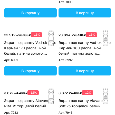
Арт.
7003
В корзину
В корзину
22 912 ₽
-15%
23 894 ₽
-15%
26 955 ₽
28 110 ₽
Экран под ванну Vod-ok Elite
Экран под ванну Vod-ok Elite
Кармен 170 распашной
Кармен 180 распашной
белый, патина золото,
белый, патина золото,
серебро
серебро
Арт.
6991
Арт.
6992
В корзину
В корзину
3 872 ₽
-12%
3 872 ₽
-12%
4 400 ₽
4 400 ₽
Экран под ванну Alavann
Экран под ванну Alavann
Rita 75 торцевой белый
Soft 75 торцевой белый
Арт.
7233
Арт.
7946