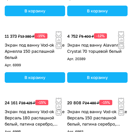
В корзину
В корзину
11 373 ₽
-15%
4 752 ₽
-12%
13 380 ₽
5 400 ₽
Экран под ванну Vod-ok Elite
Экран под ванну Alavann
Арнелла 150 распашной
Crystal 70 торцевой белый
белый
Арт.
20389
Арт.
6999
В корзину
В корзину
24 161 ₽
-15%
20 808 ₽
-15%
28 425 ₽
24 480 ₽
Экран под ванну Vod-ok Elite
Экран под ванну Vod-ok Elite
Версаль 180 распашной
Версаль 150 распашной
белый, патина серебро,
белый, патина серебро,
золото
золото
Арт.
6995
Арт.
6993