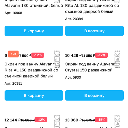
Alavann 180 откидной, белый
Rita AL 180 раздвижной со
съемной дверкой белый
Арт.
16968
Арт.
20384
В корзину
В корзину
Хит
6 600 ₽
-12%
10 428 ₽
-12%
7 500 ₽
11 850 ₽
Экран под ванну Alavann
Экран под ванну Alavann
Rita AL 150 раздвижной со
Crystal 150 раздвижной
съемной дверкой белый
Арт.
5930
Арт.
20381
В корзину
В корзину
12 144 ₽
-12%
13 069 ₽
-15%
13 800 ₽
15 375 ₽