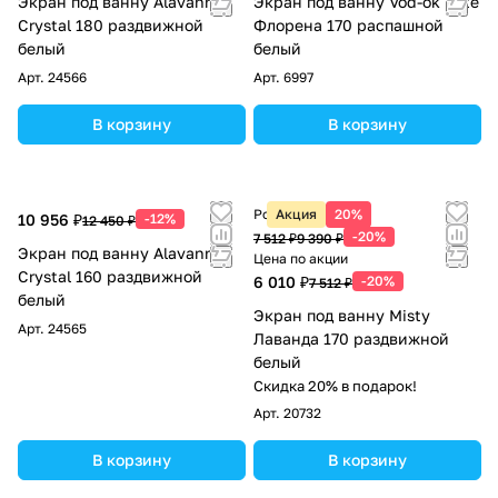
Экран под ванну Alavann
Экран под ванну Vod-ok Elite
Crystal 180 раздвижной
Флорена 170 распашной
белый
белый
Арт.
24566
Арт.
6997
В корзину
В корзину
Розничная цена
Акция
20%
10 956 ₽
-12%
12 450 ₽
-20%
7 512 ₽
9 390 ₽
Экран под ванну Alavann
Цена по акции
Crystal 160 раздвижной
6 010 ₽
-20%
7 512 ₽
белый
Экран под ванну Misty
Арт.
24565
Лаванда 170 раздвижной
белый
Скидка 20% в подарок!
Арт.
20732
В корзину
В корзину