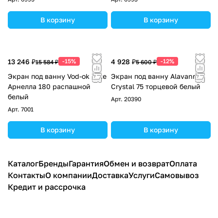
В корзину
В корзину
13 246 ₽
-15%
4 928 ₽
-12%
15 584 ₽
5 600 ₽
Экран под ванну Vod-ok Elite
Экран под ванну Alavann
Арнелла 180 распашной
Crystal 75 торцевой белый
белый
Арт.
20390
Арт.
7001
В корзину
В корзину
Каталог
Бренды
Гарантия
Обмен и возврат
Оплата
Контакты
О компании
Доставка
Услуги
Самовывоз
Кредит и рассрочка