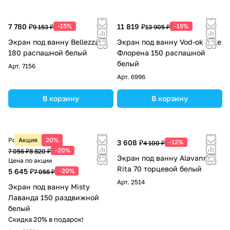
7 780 ₽
-15%
11 819 ₽
-15%
9 153 ₽
13 905 ₽
Экран под ванну Bellezza
Экран под ванну Vod-ok Elite
180 распашной белый
Флорена 150 распашной
белый
Арт.
7156
Арт.
6996
В корзину
В корзину
Розничная цена
Акция
20%
3 608 ₽
-12%
4 100 ₽
-20%
7 056 ₽
8 820 ₽
Экран под ванну Alavann
Цена по акции
Rita 70 торцевой белый
5 645 ₽
-20%
7 056 ₽
Арт.
2514
Экран под ванну Misty
Лаванда 150 раздвижной
белый
Скидка 20% в подарок!