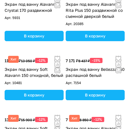
Экран под ванну Alavann
Экран под ванну Alavann
Crystal 170 раздвижной
Rita Plus 150 раздвижной со
съемной дверкой белый
Арт.
5931
Арт.
20385
В корзину
В корзину
Хит
11 484 ₽
-12%
7 171 ₽
-15%
13 050 ₽
8 437 ₽
Экран под ванну Soft
Экран под ванну Bellezza 150
Alavann 150 откидной, белый
распашной белый
Арт.
10481
Арт.
7154
В корзину
В корзину
Хит
Хит
13 992 ₽
-12%
7 788 ₽
-12%
15 900 ₽
8 850 ₽
Экран под ванну Soft
Экран под ванну Alavann