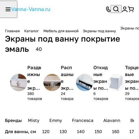
Экраны по
Главная
Каталог
Мебель для ванной
Экраны под ванну
Экраны под ванну покрытие
эмаль
40
Раздв
Расп
Откид
Торце
ижны
ашны
ные
вые
е
е
экран
экран
экран
экра
ы под
ы под
380
24
6
29
ы под
ны
ванну
ванну
товаров
товара
товаров
товаро
ванну
под
ванн
у
Бренды
Misty
Emmy
Francesca
Alavann
Bell
Для ванны, см
120
130
140
150
160
170