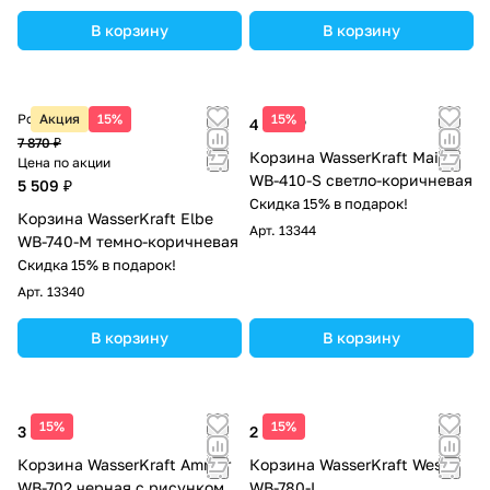
В корзину
В корзину
Розничная цена
Акция
15%
15%
4 960 ₽
7 870 ₽
Корзина WasserKraft Main
Цена по акции
WB-410-S светло-коричневая
5 509 ₽
Скидка 15% в подарок!
Корзина WasserKraft Еlbe
Арт.
13344
WB-740-M темно-коричневая
Скидка 15% в подарок!
Арт.
13340
В корзину
В корзину
15%
15%
3 120 ₽
2 950 ₽
Корзина WasserKraft Ammer
Корзина WasserKraft Weser
WB-702 черная с рисунком
WB-780-L