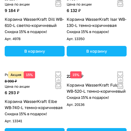
Цена по акции
Цена по акции
9 184 ₽
6 132 ₽
Корзина WasserKraft Dill WB-
Корзина WasserKraft Isar WB-
610-L светло-коричневый
130-L темно-коричневая
Скидка 15% в подарок!
Скидка 15% в подарок!
Арт.
4978
Арт.
13350
В корзину
В корзину
Розничная цена
Акция
15%
15%
22 250 ₽
8 990 ₽
Корзина WasserKraft Fulda
Цена по акции
WB-520-L темно-коричневый
6 293 ₽
Скидка 15% в подарок!
Корзина WasserKraft Еlbe
Арт.
20136
WB-740-L темно-коричневая
Скидка 15% в подарок!
Арт.
13341