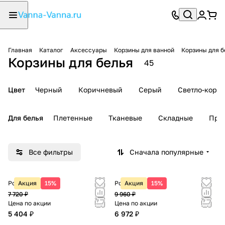
Главная
Каталог
Аксессуары
Корзины для ванной
Корзины для б
Корзины для белья
45
Цвет
Черный
Коричневый
Серый
Светло-кори
Для белья
Плетенные
Тканевые
Складные
Пря
Все фильтры
Сначала популярные
Розничная цена
Акция
15%
Розничная цена
Акция
15%
7 720 ₽
9 960 ₽
Цена по акции
Цена по акции
5 404 ₽
6 972 ₽