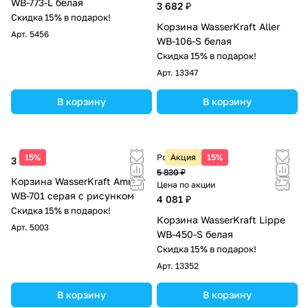
WB-773-L белая
3 682 ₽
Скидка 15% в подарок!
Корзина WasserKraft Aller
Арт.
5456
WB-106-S белая
Скидка 15% в подарок!
Арт.
13347
В корзину
В корзину
15%
Розничная цена
Акция
15%
3 120 ₽
5 830 ₽
Корзина WasserKraft Ammer
Цена по акции
WB-701 серая с рисунком
4 081 ₽
Скидка 15% в подарок!
Корзина WasserKraft Lippe
Арт.
5003
WB-450-S белая
Скидка 15% в подарок!
Арт.
13352
В корзину
В корзину