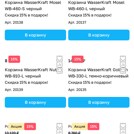
Корзина WasserKraft Mosel
Корзина WasserKraft Mosel
WB-460-S черный
WB-460-L черный
Скидка 15% в подарок!
Скидка 15% в подарок!
Арт.
20138
Арт.
20137
В корзину
В корзину
15%
15%
8 610 ₽
14 530 ₽
Корзина WasserKraft Nuthe
Корзина WasserKraft Gollach
WB-910-L черный
WB-330-L темно-коричневый
Скидка 15% в подарок!
Скидка 15% в подарок!
Арт.
20139
Арт.
20135
В корзину
В корзину
Розничная цена
Акция
15%
Розничная цена
Акция
15%
13 120 ₽
8 760 ₽