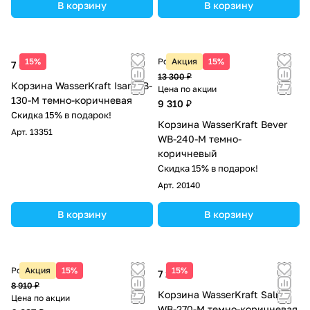
В корзину
В корзину
15%
Розничная цена
Акция
15%
7 600 ₽
13 300 ₽
Корзина WasserKraft Isar WB-
Цена по акции
130-M темно-коричневая
9 310 ₽
Скидка 15% в подарок!
Корзина WasserKraft Bever
Арт.
13351
WB-240-M темно-
коричневый
Скидка 15% в подарок!
Арт.
20140
В корзину
В корзину
Розничная цена
Акция
15%
15%
7 280 ₽
8 910 ₽
Корзина WasserKraft Salm
Цена по акции
WB-270-M темно-коричневая