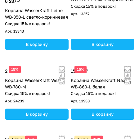
6 237 ₽
Скидка 15% в подарок!
Корзина WasserKraft Leine
Арт.
13357
WB-350-L светло-коричневая
Скидка 15% в подарок!
Арт.
13343
В корзину
В корзину
15%
15%
2 230 ₽
15 180 ₽
Корзина WasserKraft Weser
Корзина WasserKraft Naab
WB-780-M
WB-860-L белая
Скидка 15% в подарок!
Скидка 15% в подарок!
Арт.
24239
Арт.
13938
В корзину
В корзину