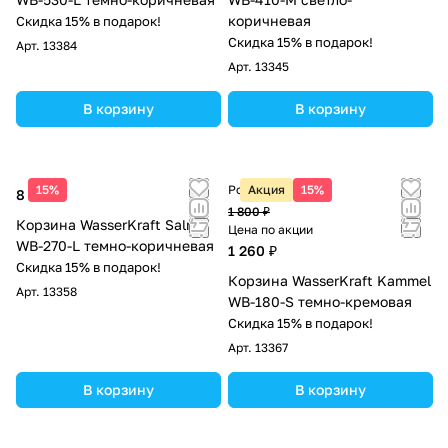
коричневая
Скидка 15% в подарок!
Скидка 15% в подарок!
Арт.
13384
Арт.
13345
В корзину
В корзину
15%
Розничная цена
Акция
15%
8 160 ₽
1 800 ₽
Корзина WasserKraft Salm
Цена по акции
WB-270-L темно-коричневая
1 260 ₽
Скидка 15% в подарок!
Корзина WasserKraft Kammel
Арт.
13358
WB-180-S темно-кремовая
Скидка 15% в подарок!
Арт.
13367
В корзину
В корзину