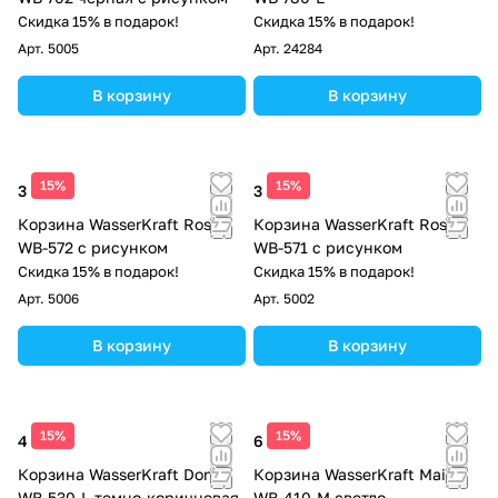
Скидка 15% в подарок!
Скидка 15% в подарок!
Арт.
5005
Арт.
24284
В корзину
В корзину
15%
15%
3 120 ₽
3 120 ₽
Корзина WasserKraft Rossel
Корзина WasserKraft Rossel
WB-572 с рисунком
WB-571 с рисунком
Скидка 15% в подарок!
Скидка 15% в подарок!
Арт.
5006
Арт.
5002
В корзину
В корзину
15%
15%
4 820 ₽
6 521 ₽
Корзина WasserKraft Donau
Корзина WasserKraft Main
WB-530-L темно-коричневая
WB-410-M светло-