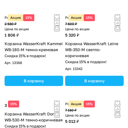
Розничная цена
Акция
15%
Розничная цена
Акция
15%
2 580 ₽
7 600 ₽
Цена по акции
Цена по акции
1 806 ₽
5 320 ₽
Корзина WasserKraft Kammel
Корзина WasserKraft Leine
WB-180-M темно-кремовая
WB-350-M светло-
коричневая
Скидка 15% в подарок!
Скидка 15% в подарок!
Арт.
13368
Арт.
13342
В корзину
В корзину
15%
Розничная цена
Акция
15%
3 600 ₽
7 160 ₽
Корзина WasserKraft Donau
Цена по акции
WB-530-M темно-коричневая
5 012 ₽
Скидка 15% в подарок!