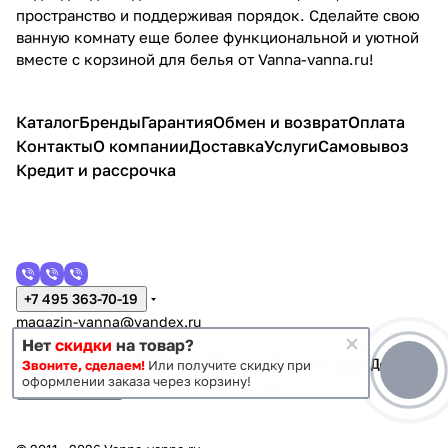
пространство и поддерживая порядок. Сделайте свою
ванную комнату еще более функциональной и уютной
вместе с корзиной для белья от Vanna-vanna.ru!
Каталог
Бренды
Гарантия
Обмен и возврат
Оплата
Контакты
О компании
Доставка
Услуги
Самовывоз
Кредит и рассрочка
+7 495 363-70-19
magazin-vanna@yandex.ru
г. Москва, Митино, улица Пятницкое шоссе 47
Нет
скидки
на товар?
Звоните, сделаем!
Или получите скидку при
оформлении заказа через корзину!
Темная тема
Конфиденциальность
Оферта