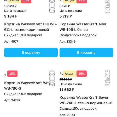
Розничная цена
Акция
15%
Розничная цена
Акция
15%
13 120 ₽
8 170 ₽
Цена по акции
Цена по акции
9 184 ₽
5 719 ₽
Корзина WasserKraft Dill WB-
Корзина WasserKraft Aller
611-L темно-коричневый
WB-106-L белая
Скидка 15% в подарок!
Скидка 15% в подарок!
Арт.
4977
Арт.
13349
В корзину
В корзину
15%
Розничная цена
Акция
15%
1 700 ₽
16 660 ₽
Корзина WasserKraft Weser
Цена по акции
WB-780-S
11 662 ₽
Скидка 15% в подарок!
Корзина WasserKraft Bever
Арт.
24287
WB-240-L темно-коричневый
Скидка 15% в подарок!
Арт.
20141