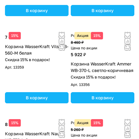
В корзину
В корзину
15%
Розничная цена
Акция
15%
7 600 ₽
8 460 ₽
Корзина WasserKraft Vils WB-
Цена по акции
560-M белая
5 922 ₽
Скидка 15% в подарок!
Корзина WasserKraft Ammer
Арт.
13359
WB-370-L светло-коричневая
Скидка 15% в подарок!
Арт.
13356
В корзину
В корзину
15%
Розничная цена
Акция
15%
8 360 ₽
5 260 ₽
Корзина WasserKraft Nau
Цена по акции