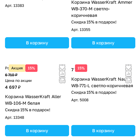
Корзина WasserKraft Ammer
Арт.
13383
WB-370-M светло-
коричневая
Скидка 15% в подарок!
Арт.
13355
В корзину
В корзину
Розничная цена
Акция
15%
15%
7 720 ₽
6 710 ₽
Корзина WasserKraft Nau
Цена по акции
WB-771-L светло-коричневая
4 697 ₽
Скидка 15% в подарок!
Корзина WasserKraft Aller
Арт.
5008
WB-106-M белая
Скидка 15% в подарок!
Арт.
13348
В корзину
В корзину