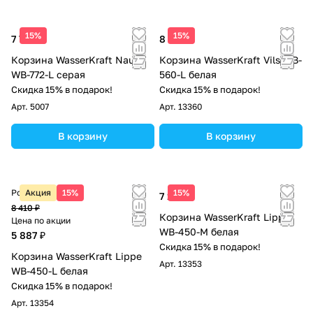
15%
15%
7 720 ₽
8 620 ₽
Корзина WasserKraft Nau
Корзина WasserKraft Vils WB-
WB-772-L серая
560-L белая
Скидка 15% в подарок!
Скидка 15% в подарок!
Арт.
5007
Арт.
13360
В корзину
В корзину
Розничная цена
Акция
15%
15%
7 160 ₽
8 410 ₽
Корзина WasserKraft Lippe
Цена по акции
WB-450-M белая
5 887 ₽
Скидка 15% в подарок!
Корзина WasserKraft Lippe
Арт.
13353
WB-450-L белая
Скидка 15% в подарок!
Арт.
13354